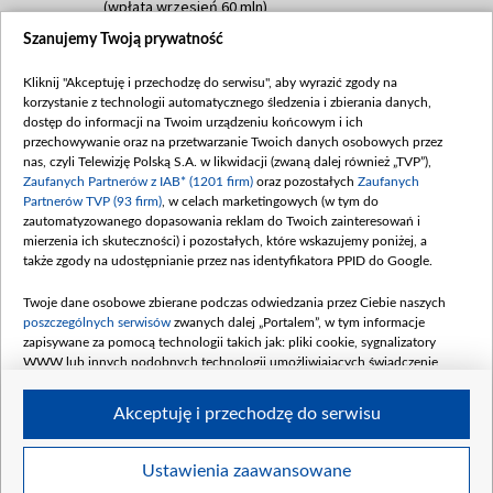
(wpłata wrzesień 60 mln)
Szanujemy Twoją prywatność
Dofinansowanie 635 783 051,21 PLN
Data podpisania umowy: WRZESIEŃ 2025
Kliknij "Akceptuję i przechodzę do serwisu", aby wyrazić zgody na
(wpłata wrzesień 100 mln, październik 350
korzystanie z technologii automatycznego śledzenia i zbierania danych,
mln, listopad 265 mln)
dostęp do informacji na Twoim urządzeniu końcowym i ich
przechowywanie oraz na przetwarzanie Twoich danych osobowych przez
Dofinansowanie 48 862 000,00 PLN
nas, czyli Telewizję Polską S.A. w likwidacji (zwaną dalej również „TVP”),
Data podpisania umowy: GRUDZIEŃ 2025
Zaufanych Partnerów z IAB* (1201 firm)
oraz pozostałych
Zaufanych
(wpłata grudzień 60,548 mln)
Partnerów TVP (93 firm)
, w celach marketingowych (w tym do
zautomatyzowanego dopasowania reklam do Twoich zainteresowań i
Dofinansowanie 900 000 000,00 PLN
mierzenia ich skuteczności) i pozostałych, które wskazujemy poniżej, a
Data podpisania umowy: LUTY 2026 (wpłata
także zgody na udostępnianie przez nas identyfikatora PPID do Google.
26 lutego 80 mln, 4 marca 370 mln,
8
kwiecień 180 mln, 7 maja 180 mln, 8
Twoje dane osobowe zbierane podczas odwiedzania przez Ciebie naszych
czerwca 90 mln)
poszczególnych serwisów
zwanych dalej „Portalem”, w tym informacje
zapisywane za pomocą technologii takich jak: pliki cookie, sygnalizatory
Dofinansowanie 250 000 000,00 PLN
WWW lub innych podobnych technologii umożliwiających świadczenie
Data podpisania umowy LIPIEC 2026 (wpłata
dopasowanych i bezpiecznych usług, personalizację treści oraz reklam,
udostępnianie funkcji mediów społecznościowych oraz analizowanie ruchu
4 sierpnia 250 mln
Akceptuję i przechodzę do serwisu
w Internecie.
Twoje dane osobowe zbierane podczas odwiedzania przez Ciebie
Ustawienia zaawansowane
poszczególnych serwisów
na Portalu, takie jak adresy IP, identyfikatory