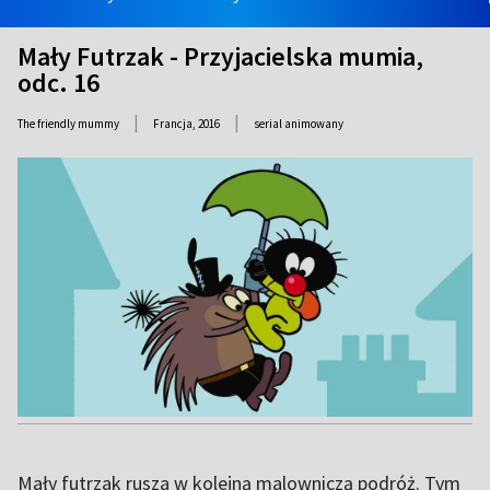
Mały Futrzak - Przyjacielska mumia,
odc. 16
|
|
The friendly mummy
Francja,
2016
serial animowany
Mały futrzak rusza w kolejną malowniczą podróż. Tym