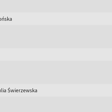
ońska
ulia Świerzewska