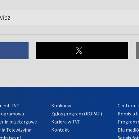
wicz
ment TVP
Konkursy
Centrum i
Programowa
Zgłoś program (ROPAT)
Komisja E
enia przetargowe
Kariera w TVP
Program d
ia Telewizyjna
Kontakt
Dla medi
min tvp.pl
Serwis fo