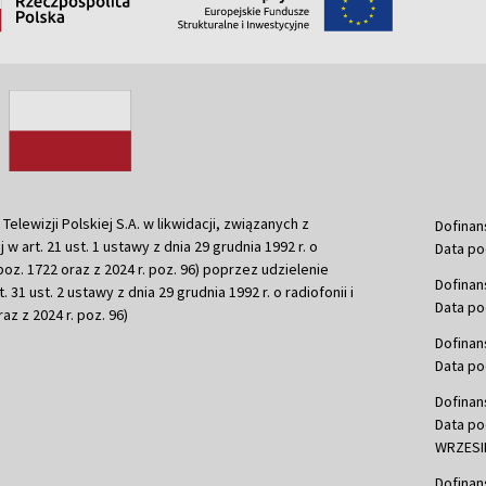
ewizji Polskiej S.A. w likwidacji, związanych z
Dofinan
j w art. 21 ust. 1 ustawy z dnia 29 grudnia 1992 r. o
Data po
r. poz. 1722 oraz z 2024 r. poz. 96) poprzez udzielenie
Dofinan
 31 ust. 2 ustawy z dnia 29 grudnia 1992 r. o radiofonii i
Data po
raz z 2024 r. poz. 96)
Dofinan
Data po
Dofinan
Data po
WRZESIE
Dofinan