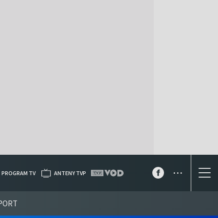
...
PROGRAM TV
ANTENY TVP
PORT