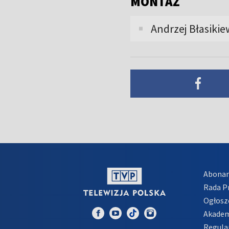
MONTAŻ
Andrzej Błasikie
Abona
Rada 
Ogłosz
Akadem
Regula