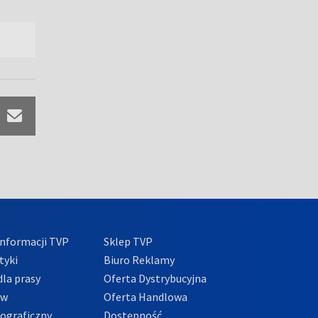
nformacji TVP
Sklep TVP
tyki
Biuro Reklamy
la prasy
Oferta Dystrybucyjna
ów
Oferta Handlowa
tograficzny
Dostępność