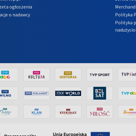
zeta ogłoszenia
Merchandi
acje o nadawcy
Polityka 
Polityka 
nadużycio