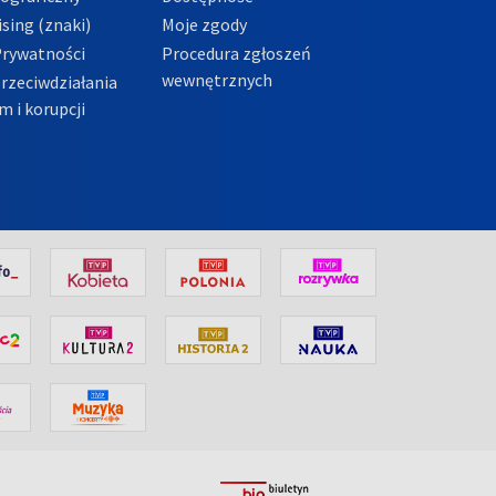
sing (znaki)
Moje zgody
Prywatności
Procedura zgłoszeń
wewnętrznych
przeciwdziałania
m i korupcji