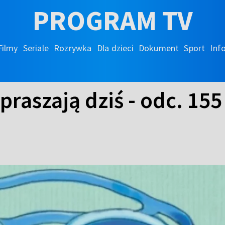
PROGRAM TV
Filmy
Seriale
Rozrywka
Dla dzieci
Dokument
Sport
Inf
apraszają dziś - odc. 15