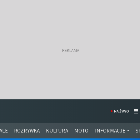
NA ŻYWO
ALE
ROZRYWKA
KULTURA
MOTO
INFORMACJE
S