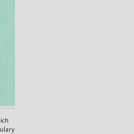
ich
kulary