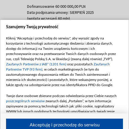
Dofinansowanie 60 000 000,00 PLN
Data podpisania umowy: SIERPIEŃ 2025
(wpłata wrzesień 60 mln)
Szanujemy Twoją prywatność
Dofinansowanie 635 783 051,21 PLN
Data podpisania umowy: WRZESIEŃ 2025
Kliknij "Akceptuję i przechodzę do serwisu", aby wyrazić zgody na
(wpłata wrzesień 100 mln, październik 350
korzystanie z technologii automatycznego śledzenia i zbierania danych,
mln, listopad 265 mln)
dostęp do informacji na Twoim urządzeniu końcowym i ich
przechowywanie oraz na przetwarzanie Twoich danych osobowych przez
Dofinansowanie 48 862 000,00 PLN
nas, czyli Telewizję Polską S.A. w likwidacji (zwaną dalej również „TVP”),
Data podpisania umowy: GRUDZIEŃ 2025
Zaufanych Partnerów z IAB* (1201 firm)
oraz pozostałych
Zaufanych
(wpłata grudzień 60,548 mln)
Partnerów TVP (93 firm)
, w celach marketingowych (w tym do
zautomatyzowanego dopasowania reklam do Twoich zainteresowań i
Dofinansowanie 900 000 000,00 PLN
mierzenia ich skuteczności) i pozostałych, które wskazujemy poniżej, a
Data podpisania umowy: LUTY 2026 (wpłata
także zgody na udostępnianie przez nas identyfikatora PPID do Google.
26 lutego 80 mln, 4 marca 370 mln,
8
kwiecień 180 mln, 7 maja 180 mln, 8
Twoje dane osobowe zbierane podczas odwiedzania przez Ciebie naszych
czerwca 90 mln)
poszczególnych serwisów
zwanych dalej „Portalem”, w tym informacje
zapisywane za pomocą technologii takich jak: pliki cookie, sygnalizatory
Dofinansowanie 250 000 000,00 PLN
WWW lub innych podobnych technologii umożliwiających świadczenie
Data podpisania umowy LIPIEC 2026 (wpłata
dopasowanych i bezpiecznych usług, personalizację treści oraz reklam,
udostępnianie funkcji mediów społecznościowych oraz analizowanie ruchu
4 sierpnia 250 mln
Akceptuję i przechodzę do serwisu
w Internecie.