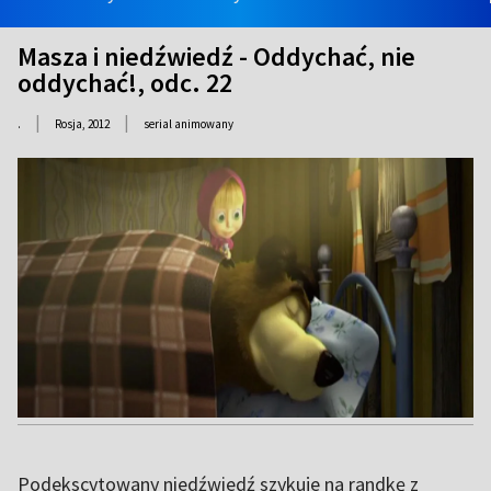
Masza i niedźwiedź - Oddychać, nie
oddychać!, odc. 22
|
|
.
Rosja,
2012
serial animowany
Podekscytowany niedźwiedź szykuje na randkę z