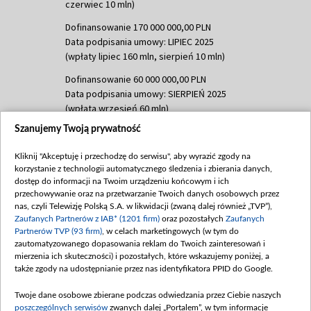
czerwiec 10 mln)
Dofinansowanie 170 000 000,00 PLN
Data podpisania umowy: LIPIEC 2025
(wpłaty lipiec 160 mln, sierpień 10 mln)
Dofinansowanie 60 000 000,00 PLN
Data podpisania umowy: SIERPIEŃ 2025
(wpłata wrzesień 60 mln)
Szanujemy Twoją prywatność
Dofinansowanie 635 783 051,21 PLN
Data podpisania umowy: WRZESIEŃ 2025
Kliknij "Akceptuję i przechodzę do serwisu", aby wyrazić zgody na
(wpłata wrzesień 100 mln, październik 350
korzystanie z technologii automatycznego śledzenia i zbierania danych,
mln, listopad 265 mln)
dostęp do informacji na Twoim urządzeniu końcowym i ich
przechowywanie oraz na przetwarzanie Twoich danych osobowych przez
Dofinansowanie 48 862 000,00 PLN
nas, czyli Telewizję Polską S.A. w likwidacji (zwaną dalej również „TVP”),
Data podpisania umowy: GRUDZIEŃ 2025
Zaufanych Partnerów z IAB* (1201 firm)
oraz pozostałych
Zaufanych
(wpłata grudzień 60,548 mln)
Partnerów TVP (93 firm)
, w celach marketingowych (w tym do
zautomatyzowanego dopasowania reklam do Twoich zainteresowań i
Dofinansowanie 900 000 000,00 PLN
mierzenia ich skuteczności) i pozostałych, które wskazujemy poniżej, a
Data podpisania umowy: LUTY 2026 (wpłata
także zgody na udostępnianie przez nas identyfikatora PPID do Google.
26 lutego 80 mln, 4 marca 370 mln,
8
kwiecień 180 mln, 7 maja 180 mln, 8
Twoje dane osobowe zbierane podczas odwiedzania przez Ciebie naszych
czerwca 90 mln)
poszczególnych serwisów
zwanych dalej „Portalem”, w tym informacje