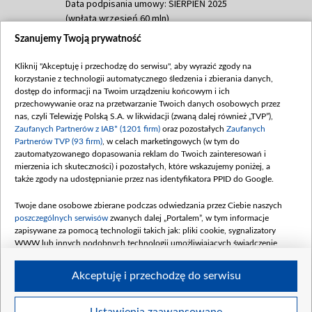
Data podpisania umowy: SIERPIEŃ 2025
(wpłata wrzesień 60 mln)
Szanujemy Twoją prywatność
Dofinansowanie 635 783 051,21 PLN
Data podpisania umowy: WRZESIEŃ 2025
Kliknij "Akceptuję i przechodzę do serwisu", aby wyrazić zgody na
(wpłata wrzesień 100 mln, październik 350
korzystanie z technologii automatycznego śledzenia i zbierania danych,
mln, listopad 265 mln)
dostęp do informacji na Twoim urządzeniu końcowym i ich
przechowywanie oraz na przetwarzanie Twoich danych osobowych przez
Dofinansowanie 48 862 000,00 PLN
nas, czyli Telewizję Polską S.A. w likwidacji (zwaną dalej również „TVP”),
Data podpisania umowy: GRUDZIEŃ 2025
Zaufanych Partnerów z IAB* (1201 firm)
oraz pozostałych
Zaufanych
(wpłata grudzień 60,548 mln)
Partnerów TVP (93 firm)
, w celach marketingowych (w tym do
zautomatyzowanego dopasowania reklam do Twoich zainteresowań i
Dofinansowanie 900 000 000,00 PLN
mierzenia ich skuteczności) i pozostałych, które wskazujemy poniżej, a
Data podpisania umowy: LUTY 2026 (wpłata
także zgody na udostępnianie przez nas identyfikatora PPID do Google.
26 lutego 80 mln, 4 marca 370 mln,
8
kwiecień 180 mln, 7 maja 180 mln, 8
Twoje dane osobowe zbierane podczas odwiedzania przez Ciebie naszych
czerwca 90 mln)
poszczególnych serwisów
zwanych dalej „Portalem”, w tym informacje
zapisywane za pomocą technologii takich jak: pliki cookie, sygnalizatory
Dofinansowanie 250 000 000,00 PLN
WWW lub innych podobnych technologii umożliwiających świadczenie
Data podpisania umowy LIPIEC 2026 (wpłata
dopasowanych i bezpiecznych usług, personalizację treści oraz reklam,
udostępnianie funkcji mediów społecznościowych oraz analizowanie ruchu
4 sierpnia 250 mln
Akceptuję i przechodzę do serwisu
w Internecie.
Twoje dane osobowe zbierane podczas odwiedzania przez Ciebie