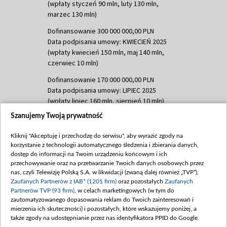
(wpłaty styczeń 90 mln, luty 130 mln,
marzec 130 mln)
Dofinansowanie 300 000 000,00 PLN
Data podpisania umowy: KWIECIEŃ 2025
(wpłaty kwiecień 150 mln, maj 140 mln,
czerwiec 10 mln)
Dofinansowanie 170 000 000,00 PLN
Data podpisania umowy: LIPIEC 2025
(wpłaty lipiec 160 mln, sierpień 10 mln)
Szanujemy Twoją prywatność
Dofinansowanie 60 000 000,00 PLN
Data podpisania umowy: SIERPIEŃ 2025
Kliknij "Akceptuję i przechodzę do serwisu", aby wyrazić zgody na
(wpłata wrzesień 60 mln)
korzystanie z technologii automatycznego śledzenia i zbierania danych,
Dofinansowanie 635 783 051,21 PLN
dostęp do informacji na Twoim urządzeniu końcowym i ich
przechowywanie oraz na przetwarzanie Twoich danych osobowych przez
Data podpisania umowy: WRZESIEŃ 2025
nas, czyli Telewizję Polską S.A. w likwidacji (zwaną dalej również „TVP”),
(wpłata wrzesień 100 mln, październik 350
Zaufanych Partnerów z IAB* (1201 firm)
oraz pozostałych
Zaufanych
mln, listopad 265 mln)
Partnerów TVP (93 firm)
, w celach marketingowych (w tym do
zautomatyzowanego dopasowania reklam do Twoich zainteresowań i
Dofinansowanie 48 862 000,00 PLN
mierzenia ich skuteczności) i pozostałych, które wskazujemy poniżej, a
Data podpisania umowy: GRUDZIEŃ 2025
także zgody na udostępnianie przez nas identyfikatora PPID do Google.
(wpłata grudzień 60,548 mln)