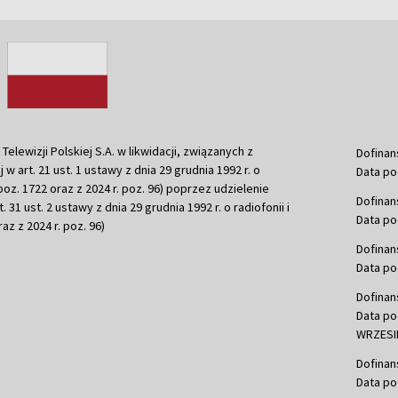
ewizji Polskiej S.A. w likwidacji, związanych z
Dofinan
j w art. 21 ust. 1 ustawy z dnia 29 grudnia 1992 r. o
Data po
r. poz. 1722 oraz z 2024 r. poz. 96) poprzez udzielenie
Dofinan
 31 ust. 2 ustawy z dnia 29 grudnia 1992 r. o radiofonii i
Data po
raz z 2024 r. poz. 96)
Dofinan
Data po
Dofinan
Data po
WRZESIE
Dofinan
Data po