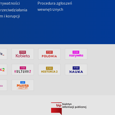
Prywatności
Procedura zgłoszeń
wewnętrznych
przeciwdziałania
m i korupcji