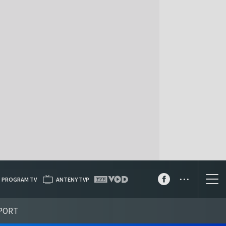
...
PROGRAM TV
ANTENY TVP
PORT