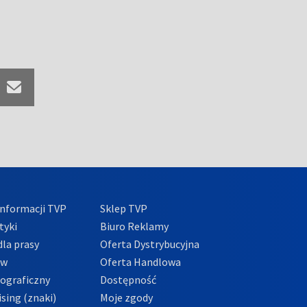
nformacji TVP
Sklep TVP
tyki
Biuro Reklamy
la prasy
Oferta Dystrybucyjna
ów
Oferta Handlowa
tograficzny
Dostępność
sing (znaki)
Moje zgody