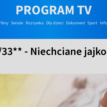
PROGRAM TV
Filmy
Seriale
Rozrywka
Dla dzieci
Dokument
Sport
Inf
/33** - Niechciane jajko