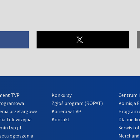
ment TVP
Konkursy
Centrum i
Programowa
Zgłoś program (ROPAT)
Komisja E
enia przetargowe
Kariera w TVP
Program d
ia Telewizyjna
Kontakt
Dla medi
min tvp.pl
Serwis fo
zeta ogłoszenia
Merchandi