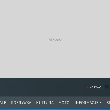
NA ŻYWO
ALE
ROZRYWKA
KULTURA
MOTO
INFORMACJE
S