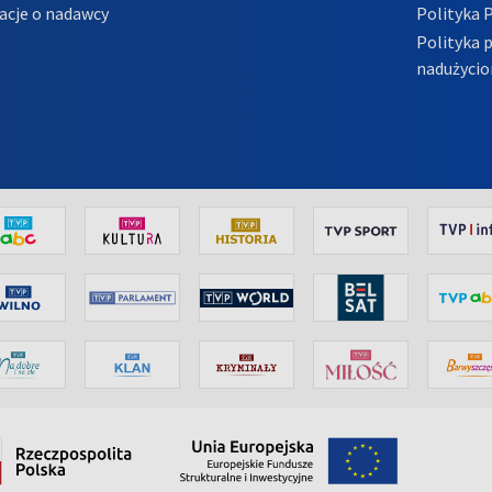
acje o nadawcy
Polityka 
Polityka 
nadużycio