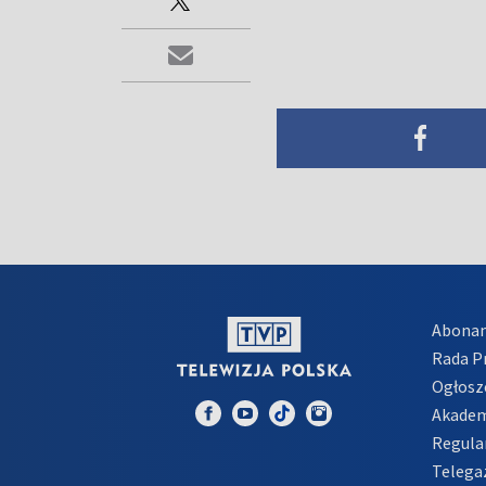
Abona
Rada 
Ogłosz
Akadem
Regula
Telega