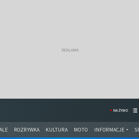
NA ŻYWO
ALE
ROZRYWKA
KULTURA
MOTO
INFORMACJE
S