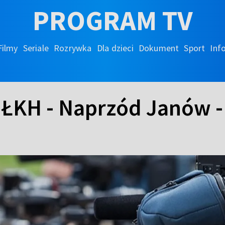
PROGRAM TV
Filmy
Seriale
Rozrywka
Dla dzieci
Dokument
Sport
Inf
ŁKH - Naprzód Janów - 