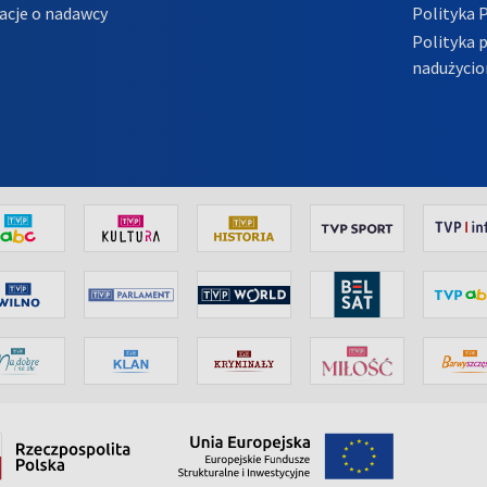
acje o nadawcy
Polityka 
Polityka 
nadużycio