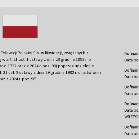
ewizji Polskiej S.A. w likwidacji, związanych z
Dofinan
j w art. 21 ust. 1 ustawy z dnia 29 grudnia 1992 r. o
Data po
r. poz. 1722 oraz z 2024 r. poz. 96) poprzez udzielenie
Dofinan
 31 ust. 2 ustawy z dnia 29 grudnia 1992 r. o radiofonii i
Data po
raz z 2024 r. poz. 96)
Dofinan
Data po
Dofinan
Data po
WRZESIE
Dofinan
Data po