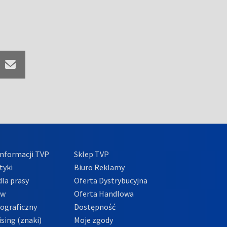
nformacji TVP
Sklep TVP
tyki
Biuro Reklamy
la prasy
Oferta Dystrybucyjna
ów
Oferta Handlowa
tograficzny
Dostępność
sing (znaki)
Moje zgody