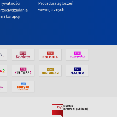
Prywatności
Procedura zgłoszeń
wewnętrznych
przeciwdziałania
m i korupcji