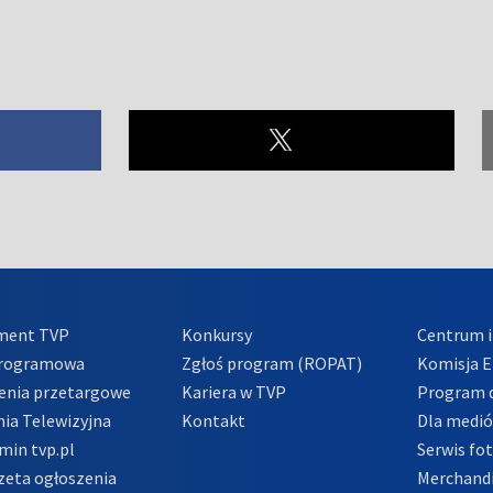
ment TVP
Konkursy
Centrum i
Programowa
Zgłoś program (ROPAT)
Komisja E
enia przetargowe
Kariera w TVP
Program d
ia Telewizyjna
Kontakt
Dla medi
min tvp.pl
Serwis fo
zeta ogłoszenia
Merchandi