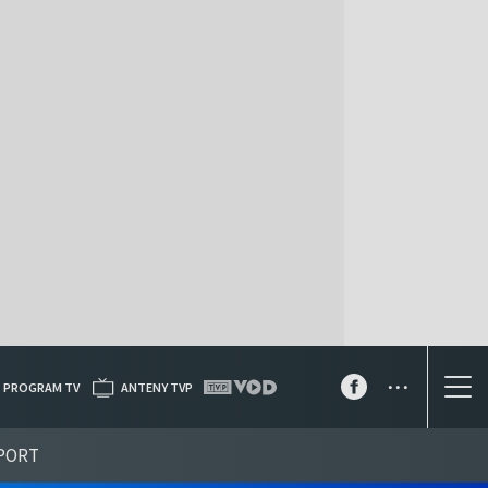
...
PROGRAM TV
ANTENY TVP
PORT