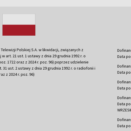
ewizji Polskiej S.A. w likwidacji, związanych z
Dofinan
j w art. 21 ust. 1 ustawy z dnia 29 grudnia 1992 r. o
Data po
r. poz. 1722 oraz z 2024 r. poz. 96) poprzez udzielenie
Dofinan
 31 ust. 2 ustawy z dnia 29 grudnia 1992 r. o radiofonii i
Data po
raz z 2024 r. poz. 96)
Dofinan
Data po
Dofinan
Data po
WRZESIE
Dofinan
Data po