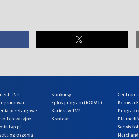
ment TVP
Konkursy
Centrum i
Programowa
Zgłoś program (ROPAT)
Komisja E
enia przetargowe
Kariera w TVP
Program d
ia Telewizyjna
Kontakt
Dla medi
min tvp.pl
Serwis fo
zeta ogłoszenia
Merchandi