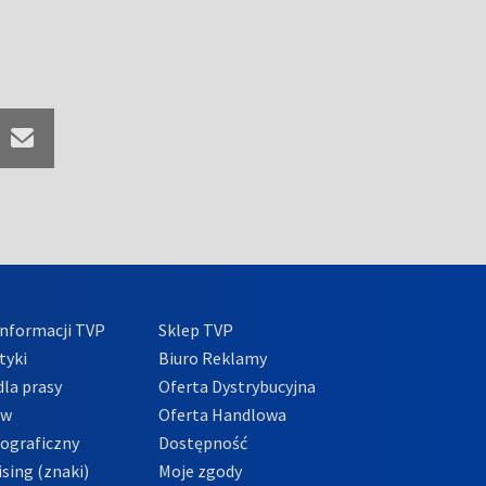
nformacji TVP
Sklep TVP
tyki
Biuro Reklamy
la prasy
Oferta Dystrybucyjna
ów
Oferta Handlowa
tograficzny
Dostępność
sing (znaki)
Moje zgody