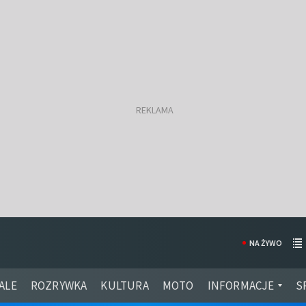
NA ŻYWO
ALE
ROZRYWKA
KULTURA
MOTO
INFORMACJE
S