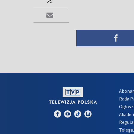
Abona
Rada 
Ogłosz
Akadem
Regula
Telega