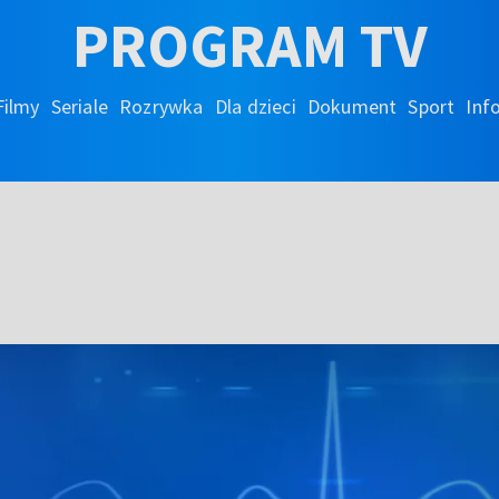
PROGRAM TV
Filmy
Seriale
Rozrywka
Dla dzieci
Dokument
Sport
Inf