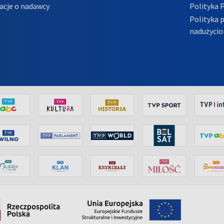
acje o nadawcy
Polityka 
Polityka 
nadużycio