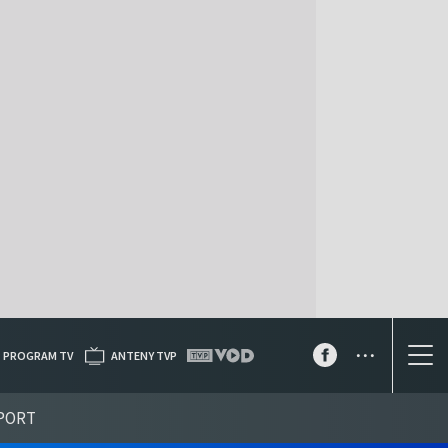
...
PROGRAM TV
ANTENY TVP
PORT