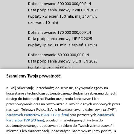
Dofinansowanie 300 000 000,00 PLN
Data podpisania umowy: KWIECIEŃ 2025
(wpłaty kwiecień 150 mln, maj 140 mln,
czerwiec 10 mln)
Dofinansowanie 170 000 000,00 PLN
Data podpisania umowy: LIPIEC 2025
(wpłaty lipiec 160 mln, sierpień 10 mln)
Dofinansowanie 60 000 000,00 PLN
Data podpisania umowy: SIERPIEŃ 2025
(wpłata wrzesień 60 mln)
Szanujemy Twoją prywatność
Dofinansowanie 635 783 051,21 PLN
Data podpisania umowy: WRZESIEŃ 2025
Kliknij "Akceptuję i przechodzę do serwisu", aby wyrazić zgody na
(wpłata wrzesień 100 mln, październik 350
korzystanie z technologii automatycznego śledzenia i zbierania danych,
mln, listopad 265 mln)
dostęp do informacji na Twoim urządzeniu końcowym i ich
przechowywanie oraz na przetwarzanie Twoich danych osobowych przez
Dofinansowanie 48 862 000,00 PLN
nas, czyli Telewizję Polską S.A. w likwidacji (zwaną dalej również „TVP”),
Data podpisania umowy: GRUDZIEŃ 2025
Zaufanych Partnerów z IAB* (1201 firm)
oraz pozostałych
Zaufanych
(wpłata grudzień 60,548 mln)
Partnerów TVP (93 firm)
, w celach marketingowych (w tym do
zautomatyzowanego dopasowania reklam do Twoich zainteresowań i
Dofinansowanie 900 000 000,00 PLN
mierzenia ich skuteczności) i pozostałych, które wskazujemy poniżej, a