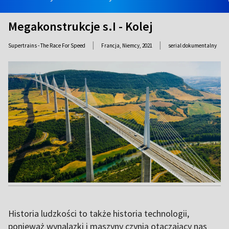
Megakonstrukcje s.I - Kolej
|
|
Supertrains - The Race For Speed
Francja, Niemcy,
2021
serial dokumentalny
Historia ludzkości to także historia technologii,
ponieważ wynalazki i maszyny czynią otaczający nas