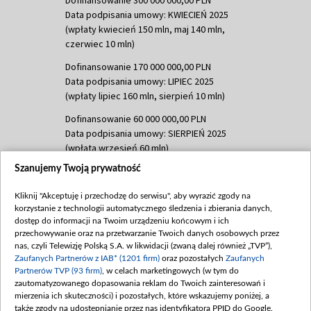
Dofinansowanie 300 000 000,00 PLN
Data podpisania umowy: KWIECIEŃ 2025
(wpłaty kwiecień 150 mln, maj 140 mln,
czerwiec 10 mln)
Dofinansowanie 170 000 000,00 PLN
Data podpisania umowy: LIPIEC 2025
(wpłaty lipiec 160 mln, sierpień 10 mln)
Dofinansowanie 60 000 000,00 PLN
Data podpisania umowy: SIERPIEŃ 2025
(wpłata wrzesień 60 mln)
Szanujemy Twoją prywatność
Dofinansowanie 635 783 051,21 PLN
Data podpisania umowy: WRZESIEŃ 2025
Kliknij "Akceptuję i przechodzę do serwisu", aby wyrazić zgody na
(wpłata wrzesień 100 mln, październik 350
korzystanie z technologii automatycznego śledzenia i zbierania danych,
mln, listopad 265 mln)
dostęp do informacji na Twoim urządzeniu końcowym i ich
przechowywanie oraz na przetwarzanie Twoich danych osobowych przez
Dofinansowanie 48 862 000,00 PLN
nas, czyli Telewizję Polską S.A. w likwidacji (zwaną dalej również „TVP”),
Data podpisania umowy: GRUDZIEŃ 2025
Zaufanych Partnerów z IAB* (1201 firm)
oraz pozostałych
Zaufanych
(wpłata grudzień 60,548 mln)
Partnerów TVP (93 firm)
, w celach marketingowych (w tym do
zautomatyzowanego dopasowania reklam do Twoich zainteresowań i
Dofinansowanie 900 000 000,00 PLN
mierzenia ich skuteczności) i pozostałych, które wskazujemy poniżej, a
Data podpisania umowy: LUTY 2026 (wpłata
także zgody na udostępnianie przez nas identyfikatora PPID do Google.