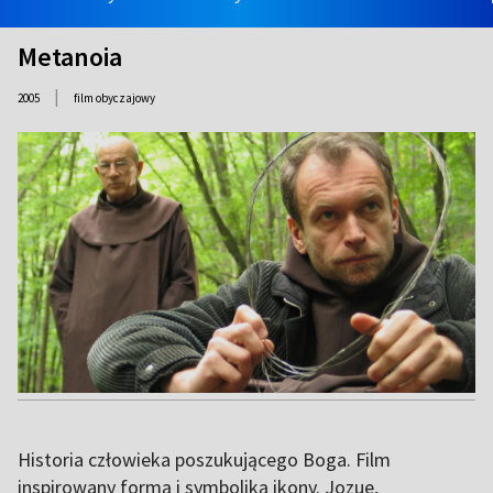
Metanoia
|
2005
film obyczajowy
Historia człowieka poszukującego Boga. Film
inspirowany formą i symboliką ikony. Jozue,