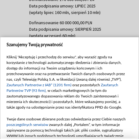
Data podpisania umowy: LIPIEC 2025
(wpłaty lipiec 160 mln, sierpień 10 mln)
Dofinansowanie 60 000 000,00 PLN
Data podpisania umowy: SIERPIEŃ 2025
(wpłata wrzesień 60 mln)
Szanujemy Twoją prywatność
Dofinansowanie 635 783 051,21 PLN
Data podpisania umowy: WRZESIEŃ 2025
Kliknij "Akceptuję i przechodzę do serwisu", aby wyrazić zgody na
(wpłata wrzesień 100 mln, październik 350
korzystanie z technologii automatycznego śledzenia i zbierania danych,
mln, listopad 265 mln)
dostęp do informacji na Twoim urządzeniu końcowym i ich
przechowywanie oraz na przetwarzanie Twoich danych osobowych przez
Dofinansowanie 48 862 000,00 PLN
nas, czyli Telewizję Polską S.A. w likwidacji (zwaną dalej również „TVP”),
Data podpisania umowy: GRUDZIEŃ 2025
Zaufanych Partnerów z IAB* (1201 firm)
oraz pozostałych
Zaufanych
(wpłata grudzień 60,548 mln)
Partnerów TVP (93 firm)
, w celach marketingowych (w tym do
zautomatyzowanego dopasowania reklam do Twoich zainteresowań i
Dofinansowanie 900 000 000,00 PLN
mierzenia ich skuteczności) i pozostałych, które wskazujemy poniżej, a
Data podpisania umowy: LUTY 2026 (wpłata
także zgody na udostępnianie przez nas identyfikatora PPID do Google.
26 lutego 80 mln, 4 marca 370 mln,
8
kwiecień 180 mln, 7 maja 180 mln, 8
Twoje dane osobowe zbierane podczas odwiedzania przez Ciebie naszych
czerwca 90 mln)
poszczególnych serwisów
zwanych dalej „Portalem”, w tym informacje
zapisywane za pomocą technologii takich jak: pliki cookie, sygnalizatory
Dofinansowanie 250 000 000,00 PLN
WWW lub innych podobnych technologii umożliwiających świadczenie