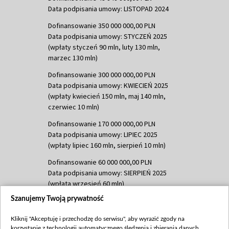
Data podpisania umowy: LISTOPAD 2024
Dofinansowanie 350 000 000,00 PLN
Data podpisania umowy: STYCZEŃ 2025
(wpłaty styczeń 90 mln, luty 130 mln,
marzec 130 mln)
Dofinansowanie 300 000 000,00 PLN
Data podpisania umowy: KWIECIEŃ 2025
(wpłaty kwiecień 150 mln, maj 140 mln,
czerwiec 10 mln)
Dofinansowanie 170 000 000,00 PLN
Data podpisania umowy: LIPIEC 2025
(wpłaty lipiec 160 mln, sierpień 10 mln)
Dofinansowanie 60 000 000,00 PLN
Data podpisania umowy: SIERPIEŃ 2025
(wpłata wrzesień 60 mln)
Szanujemy Twoją prywatność
Dofinansowanie 635 783 051,21 PLN
Data podpisania umowy: WRZESIEŃ 2025
Kliknij "Akceptuję i przechodzę do serwisu", aby wyrazić zgody na
(wpłata wrzesień 100 mln, październik 350
korzystanie z technologii automatycznego śledzenia i zbierania danych,