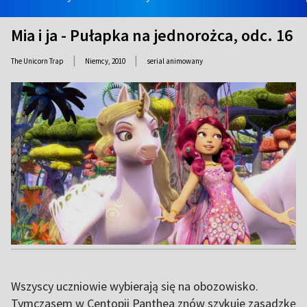
Mia i ja - Pułapka na jednorożca, odc. 16
|
|
The Unicorn Trap
Niemcy,
2010
serial animowany
Wszyscy uczniowie wybierają się na obozowisko.
Tymczasem w Centopii Panthea znów szykuje zasadzkę