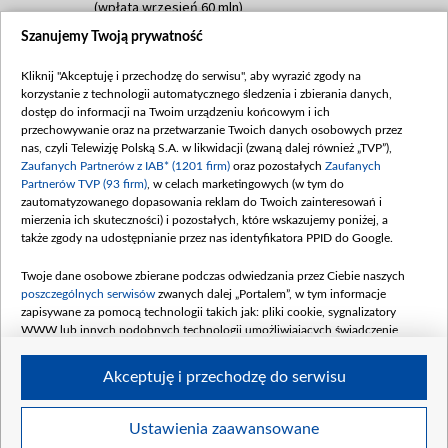
(wpłata wrzesień 60 mln)
Szanujemy Twoją prywatność
Dofinansowanie 635 783 051,21 PLN
Data podpisania umowy: WRZESIEŃ 2025
Kliknij "Akceptuję i przechodzę do serwisu", aby wyrazić zgody na
(wpłata wrzesień 100 mln, październik 350
korzystanie z technologii automatycznego śledzenia i zbierania danych,
mln, listopad 265 mln)
dostęp do informacji na Twoim urządzeniu końcowym i ich
przechowywanie oraz na przetwarzanie Twoich danych osobowych przez
Dofinansowanie 48 862 000,00 PLN
nas, czyli Telewizję Polską S.A. w likwidacji (zwaną dalej również „TVP”),
Data podpisania umowy: GRUDZIEŃ 2025
Zaufanych Partnerów z IAB* (1201 firm)
oraz pozostałych
Zaufanych
(wpłata grudzień 60,548 mln)
Partnerów TVP (93 firm)
, w celach marketingowych (w tym do
zautomatyzowanego dopasowania reklam do Twoich zainteresowań i
Dofinansowanie 900 000 000,00 PLN
mierzenia ich skuteczności) i pozostałych, które wskazujemy poniżej, a
Data podpisania umowy: LUTY 2026 (wpłata
także zgody na udostępnianie przez nas identyfikatora PPID do Google.
26 lutego 80 mln, 4 marca 370 mln,
8
kwiecień 180 mln, 7 maja 180 mln, 8
Twoje dane osobowe zbierane podczas odwiedzania przez Ciebie naszych
czerwca 90 mln)
poszczególnych serwisów
zwanych dalej „Portalem”, w tym informacje
zapisywane za pomocą technologii takich jak: pliki cookie, sygnalizatory
Dofinansowanie 250 000 000,00 PLN
WWW lub innych podobnych technologii umożliwiających świadczenie
Data podpisania umowy LIPIEC 2026 (wpłata
dopasowanych i bezpiecznych usług, personalizację treści oraz reklam,
udostępnianie funkcji mediów społecznościowych oraz analizowanie ruchu
4 sierpnia 250 mln
Akceptuję i przechodzę do serwisu
w Internecie.
Twoje dane osobowe zbierane podczas odwiedzania przez Ciebie
Ustawienia zaawansowane
poszczególnych serwisów
na Portalu, takie jak adresy IP, identyfikatory