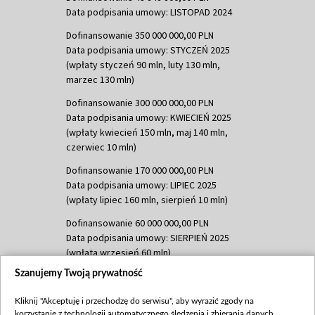
Data podpisania umowy: LISTOPAD 2024
Dofinansowanie 350 000 000,00 PLN
Data podpisania umowy: STYCZEŃ 2025
(wpłaty styczeń 90 mln, luty 130 mln,
marzec 130 mln)
Dofinansowanie 300 000 000,00 PLN
Data podpisania umowy: KWIECIEŃ 2025
(wpłaty kwiecień 150 mln, maj 140 mln,
czerwiec 10 mln)
Dofinansowanie 170 000 000,00 PLN
Data podpisania umowy: LIPIEC 2025
(wpłaty lipiec 160 mln, sierpień 10 mln)
Dofinansowanie 60 000 000,00 PLN
Data podpisania umowy: SIERPIEŃ 2025
(wpłata wrzesień 60 mln)
Szanujemy Twoją prywatność
Dofinansowanie 635 783 051,21 PLN
Data podpisania umowy: WRZESIEŃ 2025
Kliknij "Akceptuję i przechodzę do serwisu", aby wyrazić zgody na
(wpłata wrzesień 100 mln, październik 350
korzystanie z technologii automatycznego śledzenia i zbierania danych,