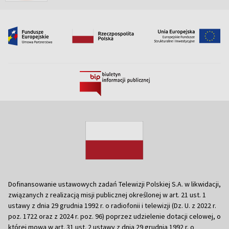
Dofinansowanie ustawowych zadań Telewizji Polskiej S.A. w likwidacji,
związanych z realizacją misji publicznej określonej w art. 21 ust. 1
ustawy z dnia 29 grudnia 1992 r. o radiofonii i telewizji (Dz. U. z 2022 r.
poz. 1722 oraz z 2024 r. poz. 96) poprzez udzielenie dotacji celowej, o
której mowa w art. 31 ust. 2 ustawy z dnia 29 grudnia 1992 r. o