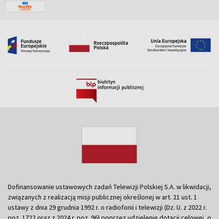
Dofinansowanie ustawowych zadań Telewizji Polskiej S.A. w likwidacji,
związanych z realizacją misji publicznej określonej w art. 21 ust. 1
ustawy z dnia 29 grudnia 1992 r. o radiofonii i telewizji (Dz. U. z 2022 r.
poz. 1722 oraz z 2024 r. poz. 96) poprzez udzielenie dotacji celowej, o