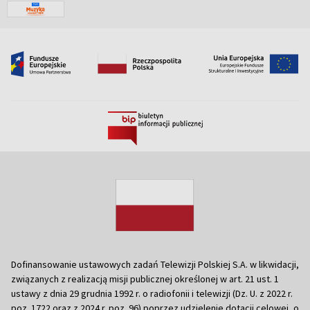
Dofinansowanie ustawowych zadań Telewizji Polskiej S.A. w likwidacji,
związanych z realizacją misji publicznej określonej w art. 21 ust. 1
ustawy z dnia 29 grudnia 1992 r. o radiofonii i telewizji (Dz. U. z 2022 r.
poz. 1722 oraz z 2024 r. poz. 96) poprzez udzielenie dotacji celowej, o