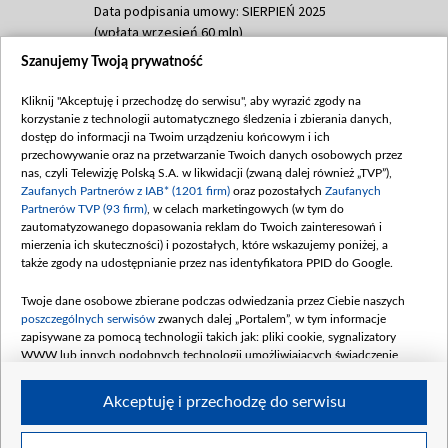
Data podpisania umowy: SIERPIEŃ 2025
(wpłata wrzesień 60 mln)
Szanujemy Twoją prywatność
Dofinansowanie 635 783 051,21 PLN
Data podpisania umowy: WRZESIEŃ 2025
Kliknij "Akceptuję i przechodzę do serwisu", aby wyrazić zgody na
(wpłata wrzesień 100 mln, październik 350
korzystanie z technologii automatycznego śledzenia i zbierania danych,
mln, listopad 265 mln)
dostęp do informacji na Twoim urządzeniu końcowym i ich
przechowywanie oraz na przetwarzanie Twoich danych osobowych przez
Dofinansowanie 48 862 000,00 PLN
nas, czyli Telewizję Polską S.A. w likwidacji (zwaną dalej również „TVP”),
Data podpisania umowy: GRUDZIEŃ 2025
Zaufanych Partnerów z IAB* (1201 firm)
oraz pozostałych
Zaufanych
(wpłata grudzień 60,548 mln)
Partnerów TVP (93 firm)
, w celach marketingowych (w tym do
zautomatyzowanego dopasowania reklam do Twoich zainteresowań i
Dofinansowanie 900 000 000,00 PLN
mierzenia ich skuteczności) i pozostałych, które wskazujemy poniżej, a
Data podpisania umowy: LUTY 2026 (wpłata
także zgody na udostępnianie przez nas identyfikatora PPID do Google.
26 lutego 80 mln, 4 marca 370 mln,
8
kwiecień 180 mln, 7 maja 180 mln, 8
Twoje dane osobowe zbierane podczas odwiedzania przez Ciebie naszych
czerwca 90 mln)
poszczególnych serwisów
zwanych dalej „Portalem”, w tym informacje
zapisywane za pomocą technologii takich jak: pliki cookie, sygnalizatory
Dofinansowanie 250 000 000,00 PLN
WWW lub innych podobnych technologii umożliwiających świadczenie
Data podpisania umowy LIPIEC 2026 (wpłata
dopasowanych i bezpiecznych usług, personalizację treści oraz reklam,
udostępnianie funkcji mediów społecznościowych oraz analizowanie ruchu
4 sierpnia 250 mln
Akceptuję i przechodzę do serwisu
w Internecie.
Twoje dane osobowe zbierane podczas odwiedzania przez Ciebie