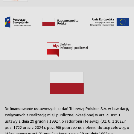
Dofinansowanie ustawowych zadań Telewizji Polskiej S.A. w likwidacji,
związanych z realizacją misji publicznej określonej w art. 21 ust. 1
ustawy z dnia 29 grudnia 1992 r. o radiofonii i telewizji (Dz. U. z 2022 r.
poz. 1722 oraz z 2024 r. poz. 96) poprzez udzielenie dotacji celowej, o
której mowa w art. 31 ust. 2 ustawy z dnia 29 grudnia 1992 r. o