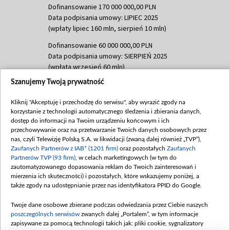
Dofinansowanie 170 000 000,00 PLN
Data podpisania umowy: LIPIEC 2025
(wpłaty lipiec 160 mln, sierpień 10 mln)
Dofinansowanie 60 000 000,00 PLN
Data podpisania umowy: SIERPIEŃ 2025
(wpłata wrzesień 60 mln)
Szanujemy Twoją prywatność
Dofinansowanie 635 783 051,21 PLN
Data podpisania umowy: WRZESIEŃ 2025
Kliknij "Akceptuję i przechodzę do serwisu", aby wyrazić zgody na
(wpłata wrzesień 100 mln, październik 350
korzystanie z technologii automatycznego śledzenia i zbierania danych,
mln, listopad 265 mln)
dostęp do informacji na Twoim urządzeniu końcowym i ich
przechowywanie oraz na przetwarzanie Twoich danych osobowych przez
Dofinansowanie 48 862 000,00 PLN
nas, czyli Telewizję Polską S.A. w likwidacji (zwaną dalej również „TVP”),
Data podpisania umowy: GRUDZIEŃ 2025
Zaufanych Partnerów z IAB* (1201 firm)
oraz pozostałych
Zaufanych
(wpłata grudzień 60,548 mln)
Partnerów TVP (93 firm)
, w celach marketingowych (w tym do
zautomatyzowanego dopasowania reklam do Twoich zainteresowań i
Dofinansowanie 900 000 000,00 PLN
mierzenia ich skuteczności) i pozostałych, które wskazujemy poniżej, a
Data podpisania umowy: LUTY 2026 (wpłata
także zgody na udostępnianie przez nas identyfikatora PPID do Google.
26 lutego 80 mln, 4 marca 370 mln,
8
kwiecień 180 mln, 7 maja 180 mln, 8
Twoje dane osobowe zbierane podczas odwiedzania przez Ciebie naszych
czerwca 90 mln)
poszczególnych serwisów
zwanych dalej „Portalem”, w tym informacje
zapisywane za pomocą technologii takich jak: pliki cookie, sygnalizatory