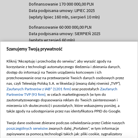
Dofinansowanie 170 000 000,00 PLN
Data podpisania umowy: LIPIEC 2025
(wpłaty lipiec 160 mln, sierpień 10 mln)
Dofinansowanie 60 000 000,00 PLN
Data podpisania umowy: SIERPIEŃ 2025
(wpłata wrzesień 60 mln)
Szanujemy Twoją prywatność
Dofinansowanie 635 783 051,21 PLN
Data podpisania umowy: WRZESIEŃ 2025
Kliknij "Akceptuję i przechodzę do serwisu", aby wyrazić zgody na
(wpłata wrzesień 100 mln, październik 350
korzystanie z technologii automatycznego śledzenia i zbierania danych,
mln, listopad 265 mln)
dostęp do informacji na Twoim urządzeniu końcowym i ich
przechowywanie oraz na przetwarzanie Twoich danych osobowych przez
Dofinansowanie 48 862 000,00 PLN
nas, czyli Telewizję Polską S.A. w likwidacji (zwaną dalej również „TVP”),
Data podpisania umowy: GRUDZIEŃ 2025
Zaufanych Partnerów z IAB* (1201 firm)
oraz pozostałych
Zaufanych
(wpłata grudzień 60,548 mln)
Partnerów TVP (93 firm)
, w celach marketingowych (w tym do
zautomatyzowanego dopasowania reklam do Twoich zainteresowań i
Dofinansowanie 900 000 000,00 PLN
mierzenia ich skuteczności) i pozostałych, które wskazujemy poniżej, a
Data podpisania umowy: LUTY 2026 (wpłata
także zgody na udostępnianie przez nas identyfikatora PPID do Google.
26 lutego 80 mln, 4 marca 370 mln,
8
kwiecień 180 mln, 7 maja 180 mln, 8
Twoje dane osobowe zbierane podczas odwiedzania przez Ciebie naszych
czerwca 90 mln)
poszczególnych serwisów
zwanych dalej „Portalem”, w tym informacje
zapisywane za pomocą technologii takich jak: pliki cookie, sygnalizatory