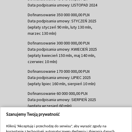
Data podpisania umowy: LISTOPAD 2024
Dofinansowanie 350 000 000,00 PLN
Data podpisania umowy: STYCZEŃ 2025
(wpłaty styczeń 90 mln, luty 130 mln,
marzec 130 mln)
Dofinansowanie 300 000 000,00 PLN
Data podpisania umowy: KWIECIEŃ 2025
(wpłaty kwiecień 150 mln, maj 140 mln,
czerwiec 10 mln)
Dofinansowanie 170 000 000,00 PLN
Data podpisania umowy: LIPIEC 2025
(wpłaty lipiec 160 mln, sierpień 10 mln)
Dofinansowanie 60 000 000,00 PLN
Data podpisania umowy: SIERPIEŃ 2025
(wpłata wrzesień 60 mln)
Szanujemy Twoją prywatność
Dofinansowanie 635 783 051,21 PLN
Data podpisania umowy: WRZESIEŃ 2025
Kliknij "Akceptuję i przechodzę do serwisu", aby wyrazić zgody na
(wpłata wrzesień 100 mln, październik 350
korzystanie z technologii automatycznego śledzenia i zbierania danych,