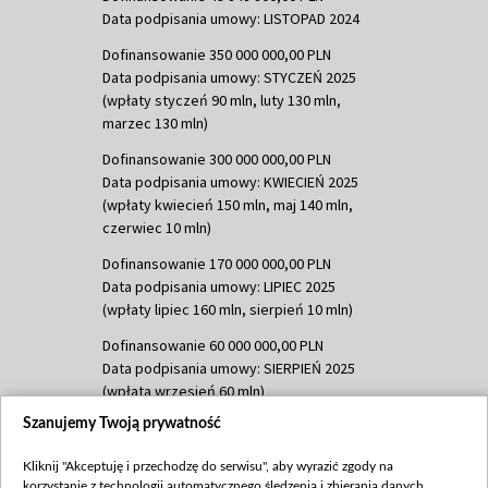
Data podpisania umowy: LISTOPAD 2024
Dofinansowanie 350 000 000,00 PLN
Data podpisania umowy: STYCZEŃ 2025
(wpłaty styczeń 90 mln, luty 130 mln,
marzec 130 mln)
Dofinansowanie 300 000 000,00 PLN
Data podpisania umowy: KWIECIEŃ 2025
(wpłaty kwiecień 150 mln, maj 140 mln,
czerwiec 10 mln)
Dofinansowanie 170 000 000,00 PLN
Data podpisania umowy: LIPIEC 2025
(wpłaty lipiec 160 mln, sierpień 10 mln)
Dofinansowanie 60 000 000,00 PLN
Data podpisania umowy: SIERPIEŃ 2025
(wpłata wrzesień 60 mln)
Szanujemy Twoją prywatność
Dofinansowanie 635 783 051,21 PLN
Data podpisania umowy: WRZESIEŃ 2025
Kliknij "Akceptuję i przechodzę do serwisu", aby wyrazić zgody na
(wpłata wrzesień 100 mln, październik 350
korzystanie z technologii automatycznego śledzenia i zbierania danych,