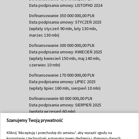
Data podpisania umowy: LISTOPAD 2024
Dofinansowanie 350 000 000,00 PLN
Data podpisania umowy: STYCZEŃ 2025
(wpłaty styczeń 90 mln, luty 130 mln,
marzec 130 mln)
Dofinansowanie 300 000 000,00 PLN
Data podpisania umowy: KWIECIEŃ 2025
(wpłaty kwiecień 150 mln, maj 140 mln,
czerwiec 10 mln)
Dofinansowanie 170 000 000,00 PLN
Data podpisania umowy: LIPIEC 2025
(wpłaty lipiec 160 mln, sierpień 10 mln)
Dofinansowanie 60 000 000,00 PLN
Data podpisania umowy: SIERPIEŃ 2025
(wpłata wrzesień 60 mln)
Szanujemy Twoją prywatność
Dofinansowanie 635 783 051,21 PLN
Data podpisania umowy: WRZESIEŃ 2025
Kliknij "Akceptuję i przechodzę do serwisu", aby wyrazić zgody na
(wpłata wrzesień 100 mln, październik 350
korzystanie z technologii automatycznego śledzenia i zbierania danych,