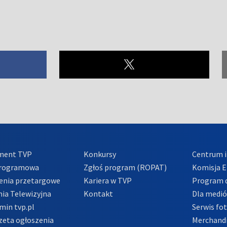
ment TVP
Konkursy
Centrum i
Programowa
Zgłoś program (ROPAT)
Komisja E
enia przetargowe
Kariera w TVP
Program d
ia Telewizyjna
Kontakt
Dla medi
min tvp.pl
Serwis fo
zeta ogłoszenia
Merchandi