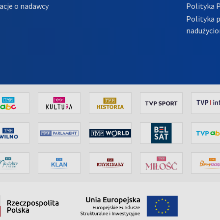
acje o nadawcy
Polityka 
Polityka 
nadużycio