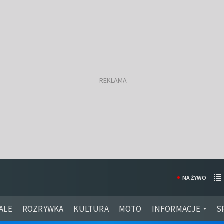
NA ŻYWO
ALE
ROZRYWKA
KULTURA
MOTO
INFORMACJE
S