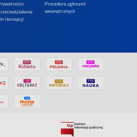
Prywatności
Procedura zgłoszeń
wewnętrznych
przeciwdziałania
m i korupcji