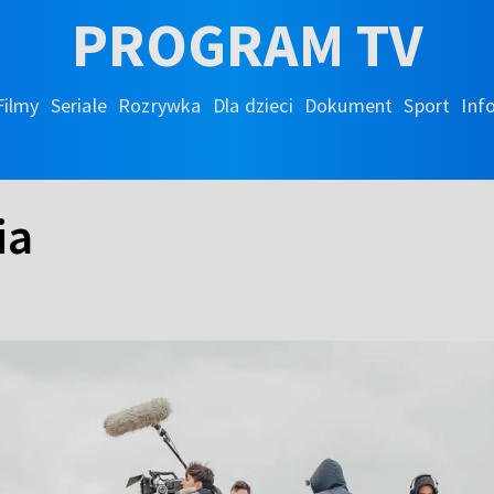
PROGRAM TV
Filmy
Seriale
Rozrywka
Dla dzieci
Dokument
Sport
Inf
ia