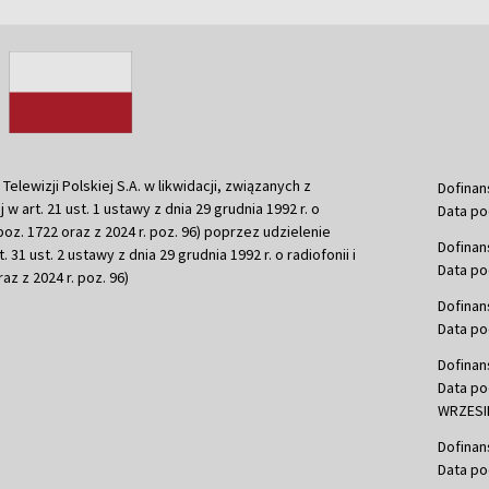
ewizji Polskiej S.A. w likwidacji, związanych z
Dofinan
j w art. 21 ust. 1 ustawy z dnia 29 grudnia 1992 r. o
Data po
r. poz. 1722 oraz z 2024 r. poz. 96) poprzez udzielenie
Dofinan
 31 ust. 2 ustawy z dnia 29 grudnia 1992 r. o radiofonii i
Data po
raz z 2024 r. poz. 96)
Dofinan
Data po
Dofinan
Data po
WRZESIE
Dofinan
Data po