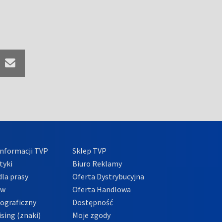
nformacji TVP
Sklep TVP
tyki
Biuro Reklamy
la prasy
Oferta Dystrybucyjna
ów
Oferta Handlowa
tograficzny
Dostępność
sing (znaki)
Moje zgody