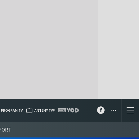
...
PROGRAM TV
ANTENY TVP
PORT