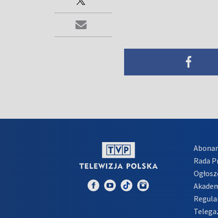
Abona
Rada 
Ogłosz
Akadem
Regula
Telega