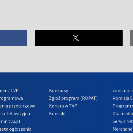
ment TVP
Konkursy
Centrum i
Programowa
Zgłoś program (ROPAT)
Komisja E
enia przetargowe
Kariera w TVP
Program d
ia Telewizyjna
Kontakt
Dla medi
min tvp.pl
Serwis fo
zeta ogłoszenia
Merchandi