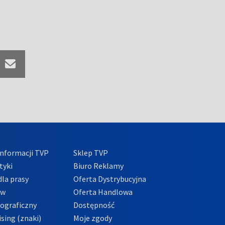
nformacji TVP
Sklep TVP
tyki
Biuro Reklamy
la prasy
Oferta Dystrybucyjna
ów
Oferta Handlowa
tograficzny
Dostępność
sing (znaki)
Moje zgody