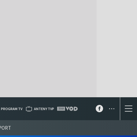
...
PROGRAM TV
ANTENY TVP
PORT