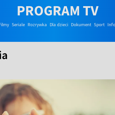
PROGRAM TV
Filmy
Seriale
Rozrywka
Dla dzieci
Dokument
Sport
Inf
ia