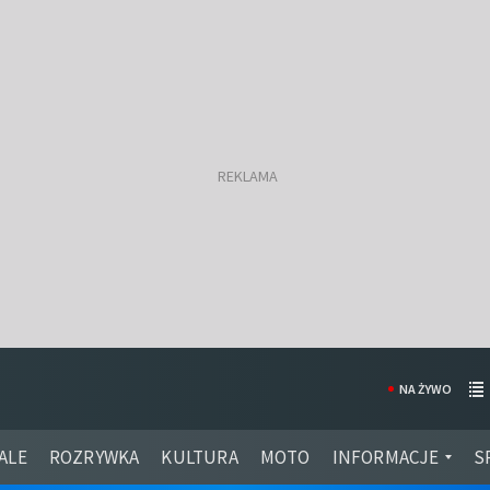
NA ŻYWO
ALE
ROZRYWKA
KULTURA
MOTO
INFORMACJE
S