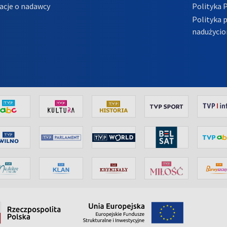
acje o nadawcy
Polityka 
Polityka 
nadużycio