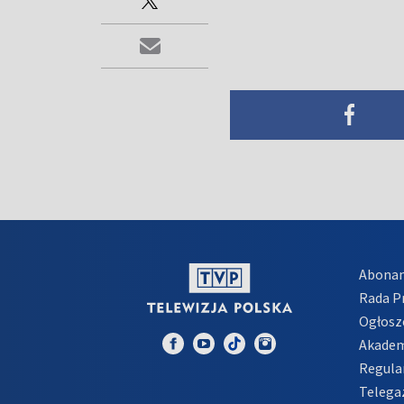
Abona
Rada 
Ogłosz
Akadem
Regula
Telega