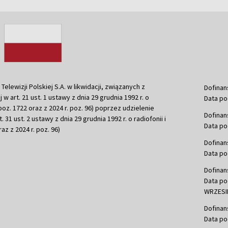
ewizji Polskiej S.A. w likwidacji, związanych z
Dofinan
j w art. 21 ust. 1 ustawy z dnia 29 grudnia 1992 r. o
Data po
r. poz. 1722 oraz z 2024 r. poz. 96) poprzez udzielenie
Dofinan
 31 ust. 2 ustawy z dnia 29 grudnia 1992 r. o radiofonii i
Data po
raz z 2024 r. poz. 96)
Dofinan
Data po
Dofinan
Data po
WRZESIE
Dofinan
Data po