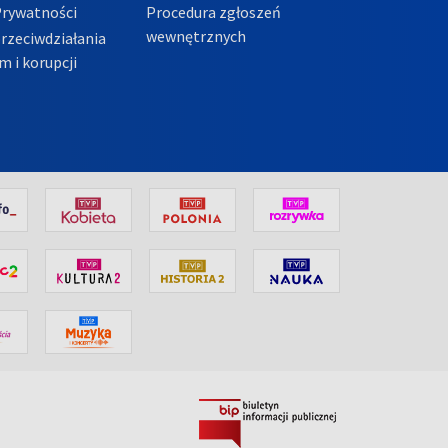
Prywatności
Procedura zgłoszeń
wewnętrznych
przeciwdziałania
m i korupcji