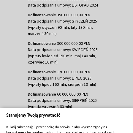
Data podpisania umowy: LISTOPAD 2024
Dofinansowanie 350 000 000,00 PLN
Data podpisania umowy: STYCZEŃ 2025
(wpłaty styczeń 90 mln, luty 130 mln,
marzec 130 mln)
Dofinansowanie 300 000 000,00 PLN
Data podpisania umowy: KWIECIEŃ 2025
(wpłaty kwiecień 150 mln, maj 140 mln,
czerwiec 10 mln)
Dofinansowanie 170 000 000,00 PLN
Data podpisania umowy: LIPIEC 2025
(wpłaty lipiec 160 mln, sierpień 10 mln)
Dofinansowanie 60 000 000,00 PLN
Data podpisania umowy: SIERPIEŃ 2025
(wpłata wrzesień 60 mln)
Szanujemy Twoją prywatność
Dofinansowanie 635 783 051,21 PLN
Data podpisania umowy: WRZESIEŃ 2025
Kliknij "Akceptuję i przechodzę do serwisu", aby wyrazić zgody na
(wpłata wrzesień 100 mln, październik 350
korzystanie z technologii automatycznego śledzenia i zbierania danych,