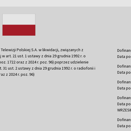
ewizji Polskiej S.A. w likwidacji, związanych z
Dofinan
j w art. 21 ust. 1 ustawy z dnia 29 grudnia 1992 r. o
Data po
r. poz. 1722 oraz z 2024 r. poz. 96) poprzez udzielenie
Dofinan
 31 ust. 2 ustawy z dnia 29 grudnia 1992 r. o radiofonii i
Data po
raz z 2024 r. poz. 96)
Dofinan
Data po
Dofinan
Data po
WRZESIE
Dofinan
Data po