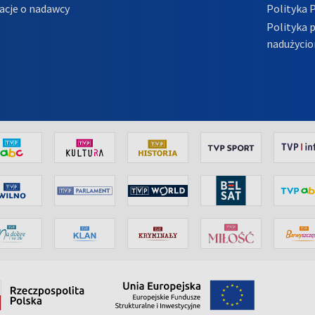
acje o nadawcy
Polityka 
Polityka 
nadużycio