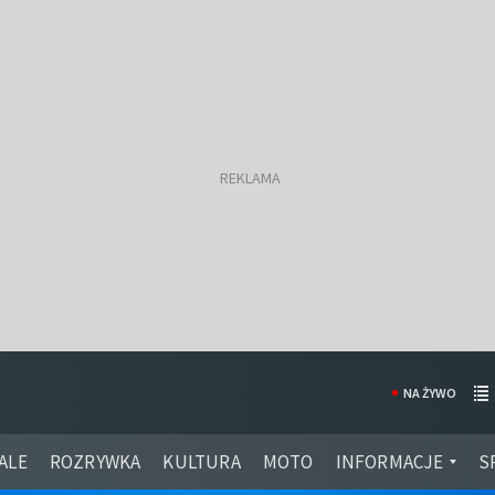
NA ŻYWO
ALE
ROZRYWKA
KULTURA
MOTO
INFORMACJE
S