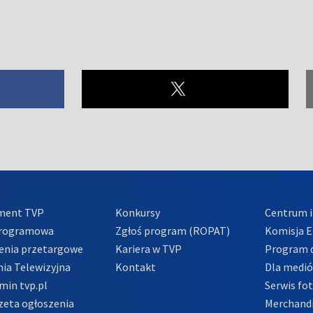
ment TVP
Konkursy
Centrum i
Programowa
Zgłoś program (ROPAT)
Komisja E
enia przetargowe
Kariera w TVP
Program d
ia Telewizyjna
Kontakt
Dla medi
min tvp.pl
Serwis fo
zeta ogłoszenia
Merchandi