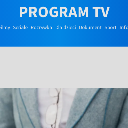
PROGRAM TV
Filmy
Seriale
Rozrywka
Dla dzieci
Dokument
Sport
Inf