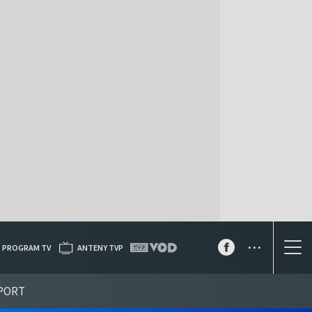
...
PROGRAM TV
ANTENY TVP
PORT