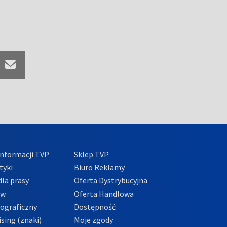
nformacji TVP
Sklep TVP
tyki
Biuro Reklamy
la prasy
Oferta Dystrybucyjna
ów
Oferta Handlowa
tograficzny
Dostępność
sing (znaki)
Moje zgody