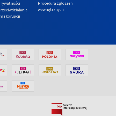
Prywatności
Procedura zgłoszeń
wewnętrznych
przeciwdziałania
m i korupcji