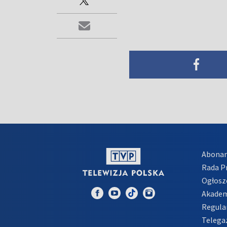
Abona
Rada 
Ogłosz
Akadem
Regula
Telega