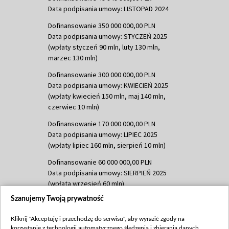
Data podpisania umowy: LISTOPAD 2024
Dofinansowanie 350 000 000,00 PLN
Data podpisania umowy: STYCZEŃ 2025
(wpłaty styczeń 90 mln, luty 130 mln,
marzec 130 mln)
Dofinansowanie 300 000 000,00 PLN
Data podpisania umowy: KWIECIEŃ 2025
(wpłaty kwiecień 150 mln, maj 140 mln,
czerwiec 10 mln)
Dofinansowanie 170 000 000,00 PLN
Data podpisania umowy: LIPIEC 2025
(wpłaty lipiec 160 mln, sierpień 10 mln)
Dofinansowanie 60 000 000,00 PLN
Data podpisania umowy: SIERPIEŃ 2025
(wpłata wrzesień 60 mln)
Szanujemy Twoją prywatność
Dofinansowanie 635 783 051,21 PLN
Data podpisania umowy: WRZESIEŃ 2025
Kliknij "Akceptuję i przechodzę do serwisu", aby wyrazić zgody na
(wpłata wrzesień 100 mln, październik 350
korzystanie z technologii automatycznego śledzenia i zbierania danych,