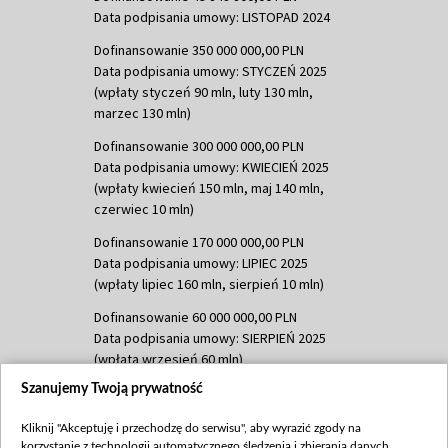
Data podpisania umowy: LISTOPAD 2024
Dofinansowanie 350 000 000,00 PLN
Data podpisania umowy: STYCZEŃ 2025
(wpłaty styczeń 90 mln, luty 130 mln,
marzec 130 mln)
Dofinansowanie 300 000 000,00 PLN
Data podpisania umowy: KWIECIEŃ 2025
(wpłaty kwiecień 150 mln, maj 140 mln,
czerwiec 10 mln)
Dofinansowanie 170 000 000,00 PLN
Data podpisania umowy: LIPIEC 2025
(wpłaty lipiec 160 mln, sierpień 10 mln)
Dofinansowanie 60 000 000,00 PLN
Data podpisania umowy: SIERPIEŃ 2025
(wpłata wrzesień 60 mln)
Szanujemy Twoją prywatność
Dofinansowanie 635 783 051,21 PLN
Data podpisania umowy: WRZESIEŃ 2025
Kliknij "Akceptuję i przechodzę do serwisu", aby wyrazić zgody na
(wpłata wrzesień 100 mln, październik 350
korzystanie z technologii automatycznego śledzenia i zbierania danych,