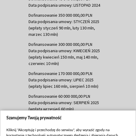
Data podpisania umowy: LISTOPAD 2024
Dofinansowanie 350 000 000,00 PLN
Data podpisania umowy: STYCZEŃ 2025
(wpłaty styczeń 90 mln, luty 130 mln,
marzec 130 mln)
Dofinansowanie 300 000 000,00 PLN
Data podpisania umowy: KWIECIEŃ 2025
(wpłaty kwiecień 150 mln, maj 140 mln,
czerwiec 10 mln)
Dofinansowanie 170 000 000,00 PLN
Data podpisania umowy: LIPIEC 2025
(wpłaty lipiec 160 mln, sierpień 10 mln)
Dofinansowanie 60 000 000,00 PLN
Data podpisania umowy: SIERPIEŃ 2025
(wpłata wrzesień 60 mln)
Szanujemy Twoją prywatność
Dofinansowanie 635 783 051,21 PLN
Data podpisania umowy: WRZESIEŃ 2025
Kliknij "Akceptuję i przechodzę do serwisu", aby wyrazić zgody na
(wpłata wrzesień 100 mln, październik 350
korzystanie z technologii automatycznego śledzenia i zbierania danych,