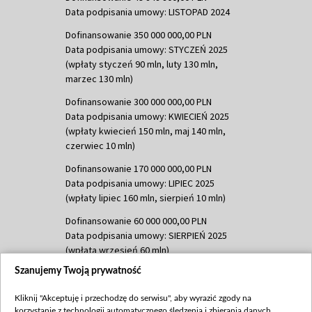
Data podpisania umowy: LISTOPAD 2024
Dofinansowanie 350 000 000,00 PLN
Data podpisania umowy: STYCZEŃ 2025
(wpłaty styczeń 90 mln, luty 130 mln,
marzec 130 mln)
Dofinansowanie 300 000 000,00 PLN
Data podpisania umowy: KWIECIEŃ 2025
(wpłaty kwiecień 150 mln, maj 140 mln,
czerwiec 10 mln)
Dofinansowanie 170 000 000,00 PLN
Data podpisania umowy: LIPIEC 2025
(wpłaty lipiec 160 mln, sierpień 10 mln)
Dofinansowanie 60 000 000,00 PLN
Data podpisania umowy: SIERPIEŃ 2025
(wpłata wrzesień 60 mln)
Szanujemy Twoją prywatność
Dofinansowanie 635 783 051,21 PLN
Data podpisania umowy: WRZESIEŃ 2025
Kliknij "Akceptuję i przechodzę do serwisu", aby wyrazić zgody na
(wpłata wrzesień 100 mln, październik 350
korzystanie z technologii automatycznego śledzenia i zbierania danych,