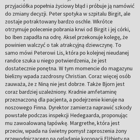
przyjaciółka popełnia życiowy błąd i próbuje ją namówić
do zmiany decyzji. Peter spotyka w szpitalu Birgit, ale
zostaje potraktowany bardzo oschle. Wkrótce
otrzymuje polecenie pobrania krwi od Birgit i jej córki,
bo Iben zapadła na odrę. Aksel przekonuje kolegę, że
powinien walczyć o tak atrakcyjną dziewczynę. To
samo mówi Peterowi Lis, która po kolejnej nieudanej
randce szuka u niego potwierdzenia, że jest
dostatecznie ponętna. W tym momencie do magazynu
bielizny wpada zazdrosny Christian. Coraz więcej osób
zauważa, że z Niną nie jest dobrze. Także Bjorn jest
coraz bardziej uzależniony. Kradnie amfetaminę
przeznaczoną dla pacjenta, a podejrzenie kieruje na
noszowego Finna. Dyrektor zamierza naprawić szkody
powstałe podczas inspekcji Hedegaarda, proponując
mu zawoalowaną łapówkę. Margrethe, która jest
przeciw, wpada na świetny pomysł zaproszenia żony
przewodniczącego na oglądanie koronacji Elżbiety na