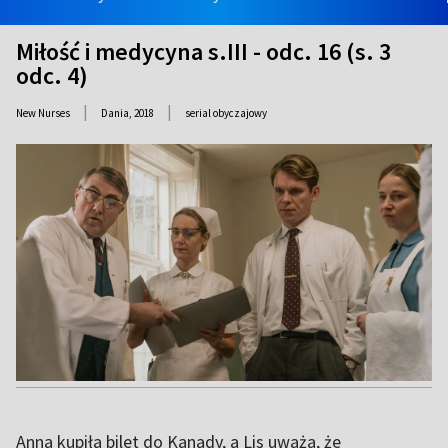
Miłość i medycyna s.III - odc. 16 (s. 3
odc. 4)
|
|
New Nurses
Dania,
2018
serial obyczajowy
Anna kupiła bilet do Kanady, a Lis uważa, że