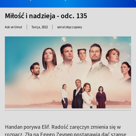
Miłość i nadzieja - odc. 135
|
|
Ask ve Umut
Turcja,
2022
serial obyczajowy
Handan porywa Elif. Radość zaręczyn zmienia się w
rozpacz. Zła na Egego Zeynep postanawia dać szansę