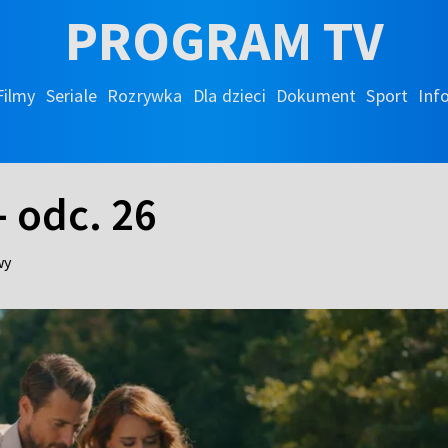
PROGRAM TV
Filmy
Seriale
Rozrywka
Dla dzieci
Dokument
Sport
Inf
- odc. 26
wy