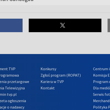
ment TVP
Konkursy
Centrum i
Programowa
Zgłoś program (ROPAT)
Komisja E
enia przetargowe
Kariera w TVP
Program d
ia Telewizyjna
Kontakt
Dla medi
min tvp.pl
Serwis fo
zeta ogłoszenia
Merchandi
acje o nadawcy
Polityka 