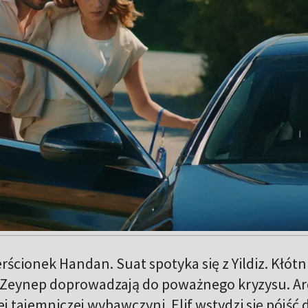
rścionek Handan. Suat spotyka się z Yildiz. Kłótn
 Zeynep doprowadzają do poważnego kryzysu. A
j tajemniczej wybawczyni. Elif wstydzi się pójść 