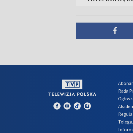
Abona
Rada 
Ogłosz
Akadem
Regula
Telega
Inform