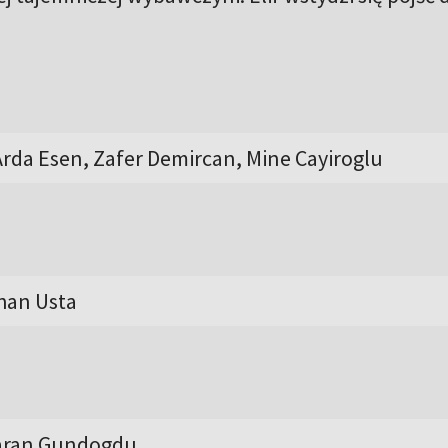
Arda Esen, Zafer Demircan, Mine Cayiroglu
yhan Usta
Baran Gundogdu