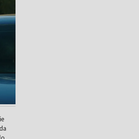
ie
rda
do