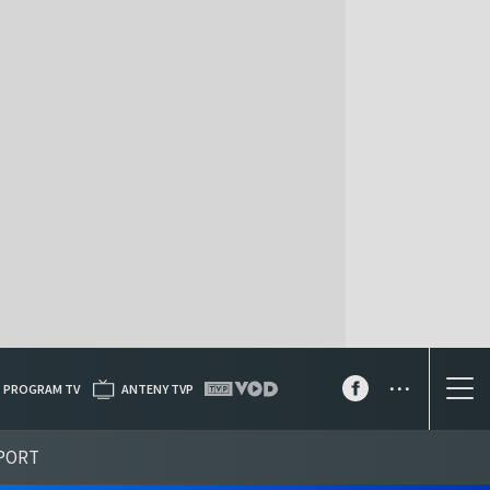
...
PROGRAM TV
ANTENY TVP
PORT