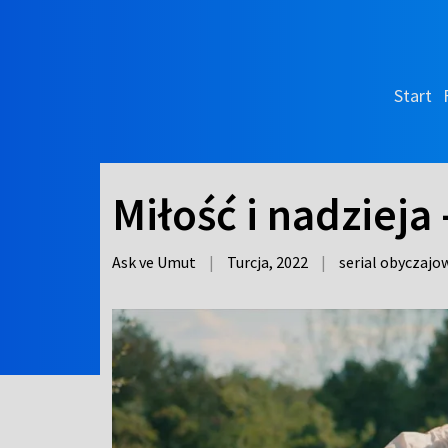
Start
Miłość i nadzieja 
Ask ve Umut
|
Turcja,
2022
|
serial obyczajo