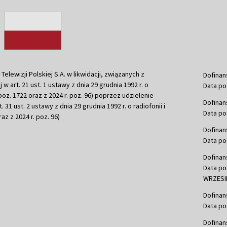
ewizji Polskiej S.A. w likwidacji, związanych z
Dofinan
j w art. 21 ust. 1 ustawy z dnia 29 grudnia 1992 r. o
Data po
r. poz. 1722 oraz z 2024 r. poz. 96) poprzez udzielenie
Dofinan
 31 ust. 2 ustawy z dnia 29 grudnia 1992 r. o radiofonii i
Data po
raz z 2024 r. poz. 96)
Dofinan
Data po
Dofinan
Data po
WRZESIE
Dofinan
Data po
Dofinan