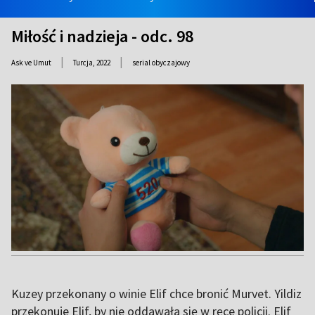
Miłość i nadzieja - odc. 98
|
|
Ask ve Umut
Turcja,
2022
serial obyczajowy
Kuzey przekonany o winie Elif chce bronić Murvet. Yildiz
przekonuje Elif, by nie oddawała się w ręce policji. Elif