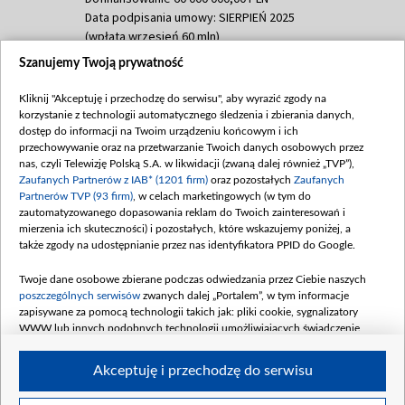
Data podpisania umowy: SIERPIEŃ 2025
(wpłata wrzesień 60 mln)
Szanujemy Twoją prywatność
Dofinansowanie 635 783 051,21 PLN
Data podpisania umowy: WRZESIEŃ 2025
Kliknij "Akceptuję i przechodzę do serwisu", aby wyrazić zgody na
(wpłata wrzesień 100 mln, październik 350
korzystanie z technologii automatycznego śledzenia i zbierania danych,
mln, listopad 265 mln)
dostęp do informacji na Twoim urządzeniu końcowym i ich
przechowywanie oraz na przetwarzanie Twoich danych osobowych przez
Dofinansowanie 48 862 000,00 PLN
nas, czyli Telewizję Polską S.A. w likwidacji (zwaną dalej również „TVP”),
Data podpisania umowy: GRUDZIEŃ 2025
Zaufanych Partnerów z IAB* (1201 firm)
oraz pozostałych
Zaufanych
(wpłata grudzień 60,548 mln)
Partnerów TVP (93 firm)
, w celach marketingowych (w tym do
zautomatyzowanego dopasowania reklam do Twoich zainteresowań i
Dofinansowanie 900 000 000,00 PLN
mierzenia ich skuteczności) i pozostałych, które wskazujemy poniżej, a
Data podpisania umowy: LUTY 2026 (wpłata
także zgody na udostępnianie przez nas identyfikatora PPID do Google.
26 lutego 80 mln, 4 marca 370 mln,
8
kwiecień 180 mln, 7 maja 180 mln, 8
Twoje dane osobowe zbierane podczas odwiedzania przez Ciebie naszych
czerwca 90 mln)
poszczególnych serwisów
zwanych dalej „Portalem”, w tym informacje
zapisywane za pomocą technologii takich jak: pliki cookie, sygnalizatory
Dofinansowanie 250 000 000,00 PLN
WWW lub innych podobnych technologii umożliwiających świadczenie
Data podpisania umowy LIPIEC 2026 (wpłata
dopasowanych i bezpiecznych usług, personalizację treści oraz reklam,
udostępnianie funkcji mediów społecznościowych oraz analizowanie ruchu
4 sierpnia 250 mln
Akceptuję i przechodzę do serwisu
w Internecie.