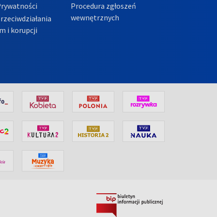
Prywatności
Procedura zgłoszeń
wewnętrznych
przeciwdziałania
m i korupcji