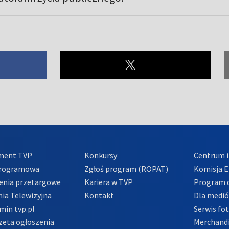
ment TVP
Konkursy
Centrum i
Programowa
Zgłoś program (ROPAT)
Komisja E
enia przetargowe
Kariera w TVP
Program d
ia Telewizyjna
Kontakt
Dla medi
min tvp.pl
Serwis fo
zeta ogłoszenia
Merchandi