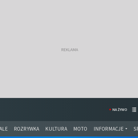
NA ŻYWO
ALE
ROZRYWKA
KULTURA
MOTO
INFORMACJE
S