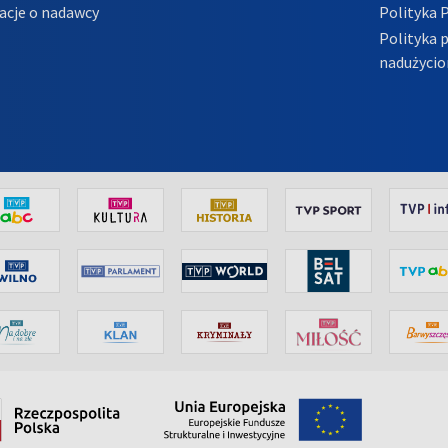
acje o nadawcy
Polityka 
Polityka 
nadużycio