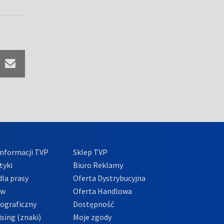
nformacji TVP
Sklep TVP
tyki
Biuro Reklamy
la prasy
Oferta Dystrybucyjna
ów
Oferta Handlowa
tograficzny
Dostępność
sing (znaki)
Moje zgody