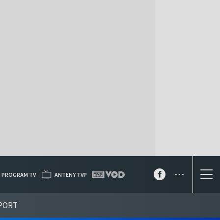
...
PROGRAM TV
ANTENY TVP
PORT