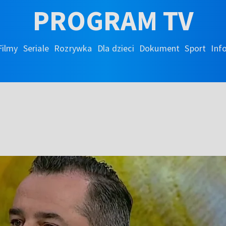
PROGRAM TV
Filmy
Seriale
Rozrywka
Dla dzieci
Dokument
Sport
Inf