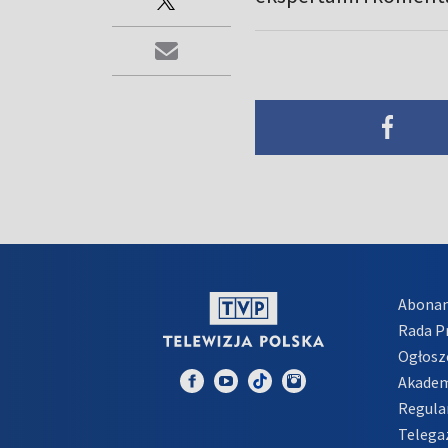
Abona
Rada 
Ogłosz
Akadem
Regula
Telega