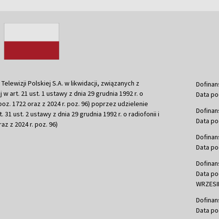
ewizji Polskiej S.A. w likwidacji, związanych z
Dofinan
j w art. 21 ust. 1 ustawy z dnia 29 grudnia 1992 r. o
Data po
r. poz. 1722 oraz z 2024 r. poz. 96) poprzez udzielenie
Dofinan
 31 ust. 2 ustawy z dnia 29 grudnia 1992 r. o radiofonii i
Data po
raz z 2024 r. poz. 96)
Dofinan
Data po
Dofinan
Data po
WRZESIE
Dofinan
Data po