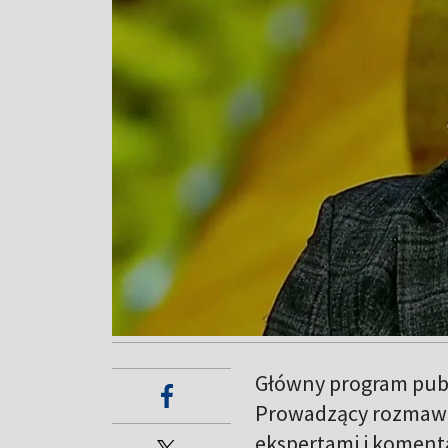
Główny program publ
Prowadzący rozmawi
ekspertami i koment