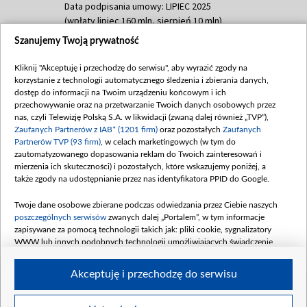
Data podpisania umowy: LIPIEC 2025
(wpłaty lipiec 160 mln, sierpień 10 mln)
Szanujemy Twoją prywatność
Dofinansowanie 60 000 000,00 PLN
Data podpisania umowy: SIERPIEŃ 2025
Kliknij "Akceptuję i przechodzę do serwisu", aby wyrazić zgody na
(wpłata wrzesień 60 mln)
korzystanie z technologii automatycznego śledzenia i zbierania danych,
Dofinansowanie 635 783 051,21 PLN
dostęp do informacji na Twoim urządzeniu końcowym i ich
przechowywanie oraz na przetwarzanie Twoich danych osobowych przez
Data podpisania umowy: WRZESIEŃ 2025
nas, czyli Telewizję Polską S.A. w likwidacji (zwaną dalej również „TVP”),
(wpłata wrzesień 100 mln, październik 350
Zaufanych Partnerów z IAB* (1201 firm)
oraz pozostałych
Zaufanych
mln, listopad 265 mln)
Partnerów TVP (93 firm)
, w celach marketingowych (w tym do
zautomatyzowanego dopasowania reklam do Twoich zainteresowań i
Dofinansowanie 48 862 000,00 PLN
mierzenia ich skuteczności) i pozostałych, które wskazujemy poniżej, a
Data podpisania umowy: GRUDZIEŃ 2025
także zgody na udostępnianie przez nas identyfikatora PPID do Google.
(wpłata grudzień 60,548 mln)
Twoje dane osobowe zbierane podczas odwiedzania przez Ciebie naszych
Dofinansowanie 900 000 000,00 PLN
poszczególnych serwisów
zwanych dalej „Portalem”, w tym informacje
Data podpisania umowy: LUTY 2026 (wpłata
zapisywane za pomocą technologii takich jak: pliki cookie, sygnalizatory
26 lutego 80 mln, 4 marca 370 mln,
8
WWW lub innych podobnych technologii umożliwiających świadczenie
kwiecień 180 mln, 7 maja 180 mln, 8
dopasowanych i bezpiecznych usług, personalizację treści oraz reklam,
udostępnianie funkcji mediów społecznościowych oraz analizowanie ruchu
czerwca 90 mln)
Akceptuję i przechodzę do serwisu
w Internecie.
Twoje dane osobowe zbierane podczas odwiedzania przez Ciebie