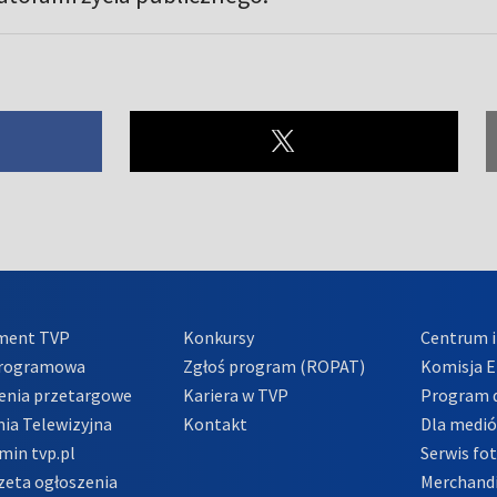
ment TVP
Konkursy
Centrum i
Programowa
Zgłoś program (ROPAT)
Komisja E
enia przetargowe
Kariera w TVP
Program d
ia Telewizyjna
Kontakt
Dla medi
min tvp.pl
Serwis fo
zeta ogłoszenia
Merchandi