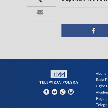
Abona
Rada 
Ogłosz
Akadem
Regula
Telega