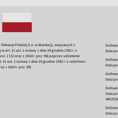
ewizji Polskiej S.A. w likwidacji, związanych z
Dofinan
j w art. 21 ust. 1 ustawy z dnia 29 grudnia 1992 r. o
Data po
r. poz. 1722 oraz z 2024 r. poz. 96) poprzez udzielenie
Dofinan
 31 ust. 2 ustawy z dnia 29 grudnia 1992 r. o radiofonii i
Data po
raz z 2024 r. poz. 96)
Dofinan
Data po
Dofinan
Data po
WRZESIE
Dofinan
Data po