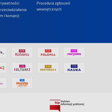
Prywatności
Procedura zgłoszeń
wewnętrznych
przeciwdziałania
m i korupcji