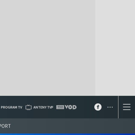
...
PROGRAM TV
ANTENY TVP
PORT