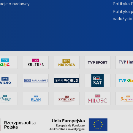
acje o nadawcy
Polityka 
Polityka 
nadużycio