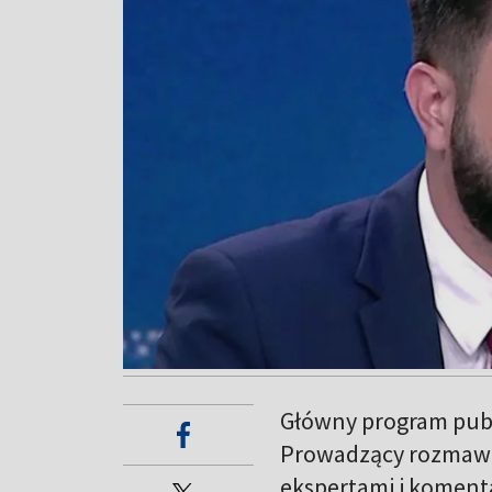
Główny program publ
Prowadzący rozmawi
ekspertami i koment