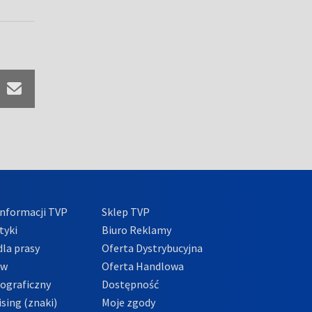
nformacji TVP
Sklep TVP
tyki
Biuro Reklamy
la prasy
Oferta Dystrybucyjna
ów
Oferta Handlowa
tograficzny
Dostępność
sing (znaki)
Moje zgody