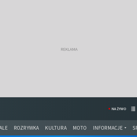
NA ŻYWO
ALE
ROZRYWKA
KULTURA
MOTO
INFORMACJE
S