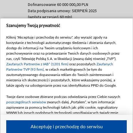
Dofinansowanie 60 000 000,00 PLN
Data podpisania umowy: SIERPIEŃ 2025
(wpłata wrzesień 60 mln)
Szanujemy Twoją prywatność
Dofinansowanie 635 783 051,21 PLN
Data podpisania umowy: WRZESIEŃ 2025
Kliknij "Akceptuję i przechodzę do serwisu", aby wyrazić zgody na
(wpłata wrzesień 100 mln, październik 350
korzystanie z technologii automatycznego śledzenia i zbierania danych,
mln, listopad 265 mln)
dostęp do informacji na Twoim urządzeniu końcowym i ich
przechowywanie oraz na przetwarzanie Twoich danych osobowych przez
Dofinansowanie 48 862 000,00 PLN
nas, czyli Telewizję Polską S.A. w likwidacji (zwaną dalej również „TVP”),
Data podpisania umowy: GRUDZIEŃ 2025
Zaufanych Partnerów z IAB* (1201 firm)
oraz pozostałych
Zaufanych
(wpłata grudzień 60,548 mln)
Partnerów TVP (93 firm)
, w celach marketingowych (w tym do
zautomatyzowanego dopasowania reklam do Twoich zainteresowań i
Dofinansowanie 900 000 000,00 PLN
mierzenia ich skuteczności) i pozostałych, które wskazujemy poniżej, a
Data podpisania umowy: LUTY 2026 (wpłata
także zgody na udostępnianie przez nas identyfikatora PPID do Google.
26 lutego 80 mln, 4 marca 370 mln,
8
kwiecień 180 mln, 7 maja 180 mln, 8
Twoje dane osobowe zbierane podczas odwiedzania przez Ciebie naszych
czerwca 90 mln)
poszczególnych serwisów
zwanych dalej „Portalem”, w tym informacje
zapisywane za pomocą technologii takich jak: pliki cookie, sygnalizatory
Dofinansowanie 250 000 000,00 PLN
WWW lub innych podobnych technologii umożliwiających świadczenie
Data podpisania umowy LIPIEC 2026 (wpłata
dopasowanych i bezpiecznych usług, personalizację treści oraz reklam,
udostępnianie funkcji mediów społecznościowych oraz analizowanie ruchu
4 sierpnia 250 mln
Akceptuję i przechodzę do serwisu
w Internecie.