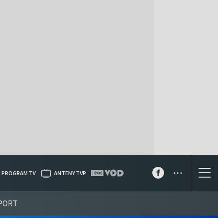
...
PROGRAM TV
ANTENY TVP
PORT