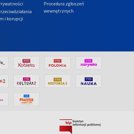
Prywatności
Procedura zgłoszeń
wewnętrznych
przeciwdziałania
m i korupcji