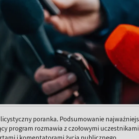
licystyczny poranka. Podsumowanie najważniej
ący program rozmawia z czołowymi uczestnikami
rtami i komentatorami życia publicznego.