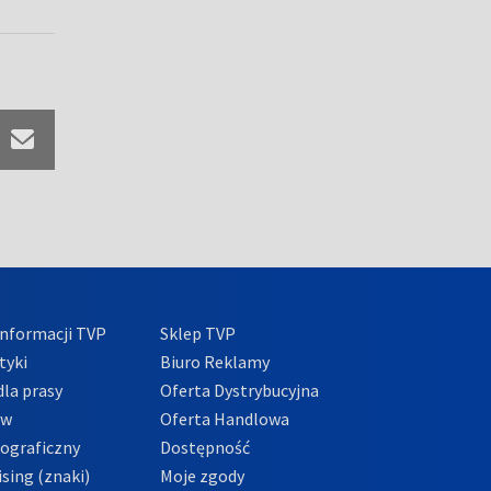
nformacji TVP
Sklep TVP
tyki
Biuro Reklamy
la prasy
Oferta Dystrybucyjna
ów
Oferta Handlowa
tograficzny
Dostępność
sing (znaki)
Moje zgody