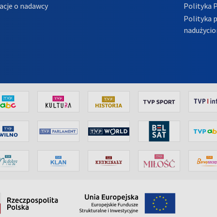
acje o nadawcy
Polityka 
Polityka 
nadużycio