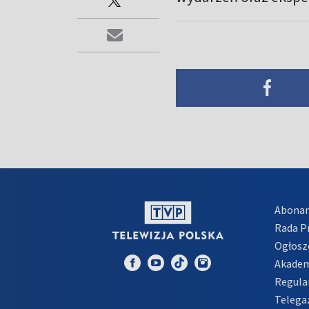
Abona
Rada 
Ogłosz
Akadem
Regula
Telega