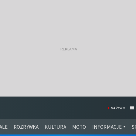
NA ŻYWO
ALE
ROZRYWKA
KULTURA
MOTO
INFORMACJE
S