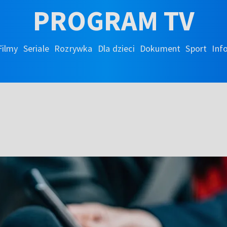
PROGRAM TV
Filmy
Seriale
Rozrywka
Dla dzieci
Dokument
Sport
Inf