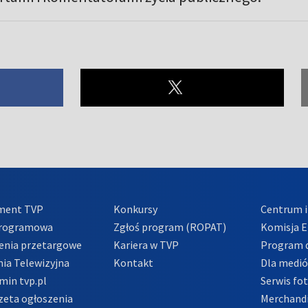
ment TVP
Konkursy
Centrum i
Programowa
Zgłoś program (ROPAT)
Komisja E
enia przetargowe
Kariera w TVP
Program d
ia Telewizyjna
Kontakt
Dla medi
min tvp.pl
Serwis fo
zeta ogłoszenia
Merchandi