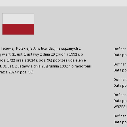
ewizji Polskiej S.A. w likwidacji, związanych z
Dofinan
j w art. 21 ust. 1 ustawy z dnia 29 grudnia 1992 r. o
Data po
r. poz. 1722 oraz z 2024 r. poz. 96) poprzez udzielenie
Dofinan
 31 ust. 2 ustawy z dnia 29 grudnia 1992 r. o radiofonii i
Data po
raz z 2024 r. poz. 96)
Dofinan
Data po
Dofinan
Data po
WRZESIE
Dofinan
Data po