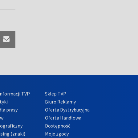
nformacji TVP
Sklep TVP
tyki
Biuro Reklamy
la prasy
Oferta Dystrybucyjna
ów
Oferta Handlowa
tograficzny
Dostępność
sing (znaki)
Moje zgody