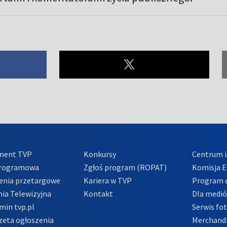
ment TVP
Konkursy
Centrum i
Programowa
Zgłoś program (ROPAT)
Komisja E
enia przetargowe
Kariera w TVP
Program d
ia Telewizyjna
Kontakt
Dla medi
min tvp.pl
Serwis fo
zeta ogłoszenia
Merchandi