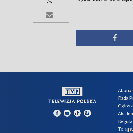
Abona
Rada 
Ogłosz
Akadem
Regula
Telega