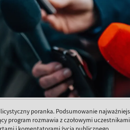
licystyczny poranka. Podsumowanie najważniej
ący program rozmawia z czołowymi uczestnikami
rtami i komentatorami życia publicznego.