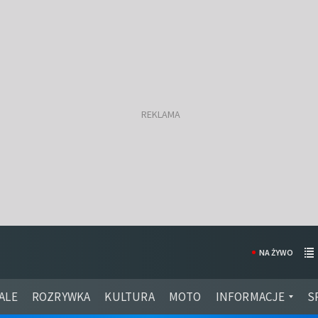
NA ŻYWO
ALE
ROZRYWKA
KULTURA
MOTO
INFORMACJE
S