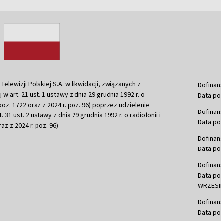
ewizji Polskiej S.A. w likwidacji, związanych z
Dofinan
j w art. 21 ust. 1 ustawy z dnia 29 grudnia 1992 r. o
Data po
r. poz. 1722 oraz z 2024 r. poz. 96) poprzez udzielenie
Dofinan
 31 ust. 2 ustawy z dnia 29 grudnia 1992 r. o radiofonii i
Data po
raz z 2024 r. poz. 96)
Dofinan
Data po
Dofinan
Data po
WRZESIE
Dofinan
Data po