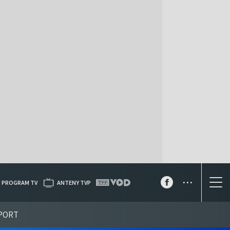
...
PROGRAM TV
ANTENY TVP
PORT