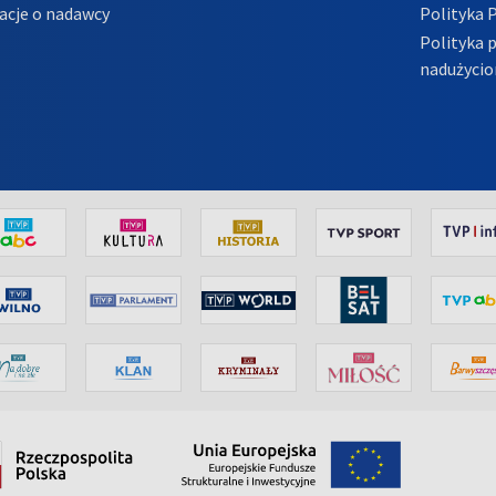
acje o nadawcy
Polityka 
Polityka 
nadużycio