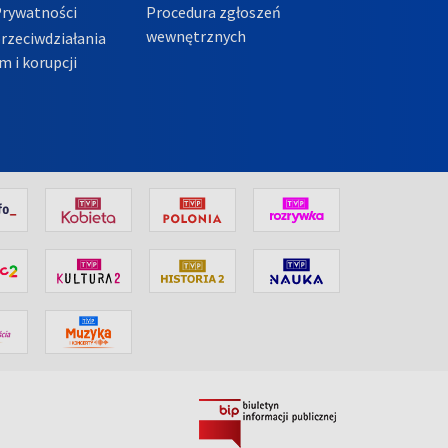
Prywatności
Procedura zgłoszeń
wewnętrznych
przeciwdziałania
m i korupcji