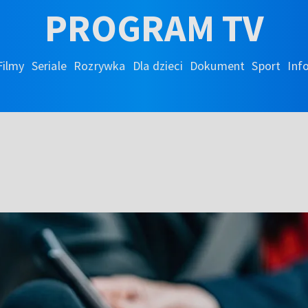
PROGRAM TV
Filmy
Seriale
Rozrywka
Dla dzieci
Dokument
Sport
Inf