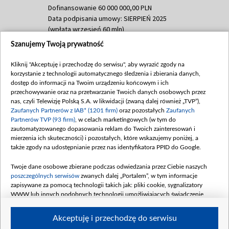
Dofinansowanie 60 000 000,00 PLN
Data podpisania umowy: SIERPIEŃ 2025
(wpłata wrzesień 60 mln)
Szanujemy Twoją prywatność
Dofinansowanie 635 783 051,21 PLN
Data podpisania umowy: WRZESIEŃ 2025
Kliknij "Akceptuję i przechodzę do serwisu", aby wyrazić zgody na
(wpłata wrzesień 100 mln, październik 350
korzystanie z technologii automatycznego śledzenia i zbierania danych,
mln, listopad 265 mln)
dostęp do informacji na Twoim urządzeniu końcowym i ich
przechowywanie oraz na przetwarzanie Twoich danych osobowych przez
Dofinansowanie 48 862 000,00 PLN
nas, czyli Telewizję Polską S.A. w likwidacji (zwaną dalej również „TVP”),
Data podpisania umowy: GRUDZIEŃ 2025
Zaufanych Partnerów z IAB* (1201 firm)
oraz pozostałych
Zaufanych
(wpłata grudzień 60,548 mln)
Partnerów TVP (93 firm)
, w celach marketingowych (w tym do
zautomatyzowanego dopasowania reklam do Twoich zainteresowań i
Dofinansowanie 900 000 000,00 PLN
mierzenia ich skuteczności) i pozostałych, które wskazujemy poniżej, a
Data podpisania umowy: LUTY 2026 (wpłata
także zgody na udostępnianie przez nas identyfikatora PPID do Google.
26 lutego 80 mln, 4 marca 370 mln,
8
kwiecień 180 mln, 7 maja 180 mln, 8
Twoje dane osobowe zbierane podczas odwiedzania przez Ciebie naszych
czerwca 90 mln)
poszczególnych serwisów
zwanych dalej „Portalem”, w tym informacje
zapisywane za pomocą technologii takich jak: pliki cookie, sygnalizatory
Dofinansowanie 250 000 000,00 PLN
WWW lub innych podobnych technologii umożliwiających świadczenie
Data podpisania umowy LIPIEC 2026 (wpłata
dopasowanych i bezpiecznych usług, personalizację treści oraz reklam,
udostępnianie funkcji mediów społecznościowych oraz analizowanie ruchu
4 sierpnia 250 mln
Akceptuję i przechodzę do serwisu
w Internecie.