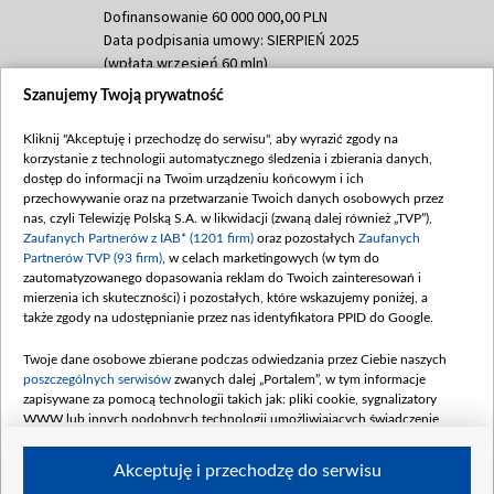
Dofinansowanie 60 000 000,00 PLN
Data podpisania umowy: SIERPIEŃ 2025
(wpłata wrzesień 60 mln)
Szanujemy Twoją prywatność
Dofinansowanie 635 783 051,21 PLN
Data podpisania umowy: WRZESIEŃ 2025
Kliknij "Akceptuję i przechodzę do serwisu", aby wyrazić zgody na
(wpłata wrzesień 100 mln, październik 350
korzystanie z technologii automatycznego śledzenia i zbierania danych,
mln, listopad 265 mln)
dostęp do informacji na Twoim urządzeniu końcowym i ich
przechowywanie oraz na przetwarzanie Twoich danych osobowych przez
Dofinansowanie 48 862 000,00 PLN
nas, czyli Telewizję Polską S.A. w likwidacji (zwaną dalej również „TVP”),
Data podpisania umowy: GRUDZIEŃ 2025
Zaufanych Partnerów z IAB* (1201 firm)
oraz pozostałych
Zaufanych
(wpłata grudzień 60,548 mln)
Partnerów TVP (93 firm)
, w celach marketingowych (w tym do
zautomatyzowanego dopasowania reklam do Twoich zainteresowań i
Dofinansowanie 900 000 000,00 PLN
mierzenia ich skuteczności) i pozostałych, które wskazujemy poniżej, a
Data podpisania umowy: LUTY 2026 (wpłata
także zgody na udostępnianie przez nas identyfikatora PPID do Google.
26 lutego 80 mln, 4 marca 370 mln,
8
kwiecień 180 mln, 7 maja 180 mln, 8
Twoje dane osobowe zbierane podczas odwiedzania przez Ciebie naszych
czerwca 90 mln)
poszczególnych serwisów
zwanych dalej „Portalem”, w tym informacje
zapisywane za pomocą technologii takich jak: pliki cookie, sygnalizatory
Dofinansowanie 250 000 000,00 PLN
WWW lub innych podobnych technologii umożliwiających świadczenie
Data podpisania umowy LIPIEC 2026 (wpłata
dopasowanych i bezpiecznych usług, personalizację treści oraz reklam,
udostępnianie funkcji mediów społecznościowych oraz analizowanie ruchu
4 sierpnia 250 mln
Akceptuję i przechodzę do serwisu
w Internecie.