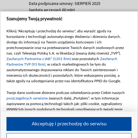
Data podpisania umowy: SIERPIEŃ 2025
(wpłata wrzesień 60 mln)
Szanujemy Twoją prywatność
Dofinansowanie 635 783 051,21 PLN
Data podpisania umowy: WRZESIEŃ 2025
Kliknij "Akceptuję i przechodzę do serwisu", aby wyrazić zgody na
(wpłata wrzesień 100 mln, październik 350
korzystanie z technologii automatycznego śledzenia i zbierania danych,
mln, listopad 265 mln)
dostęp do informacji na Twoim urządzeniu końcowym i ich
przechowywanie oraz na przetwarzanie Twoich danych osobowych przez
Dofinansowanie 48 862 000,00 PLN
nas, czyli Telewizję Polską S.A. w likwidacji (zwaną dalej również „TVP”),
Data podpisania umowy: GRUDZIEŃ 2025
Zaufanych Partnerów z IAB* (1201 firm)
oraz pozostałych
Zaufanych
(wpłata grudzień 60,548 mln)
Partnerów TVP (93 firm)
, w celach marketingowych (w tym do
zautomatyzowanego dopasowania reklam do Twoich zainteresowań i
Dofinansowanie 900 000 000,00 PLN
mierzenia ich skuteczności) i pozostałych, które wskazujemy poniżej, a
Data podpisania umowy: LUTY 2026 (wpłata
także zgody na udostępnianie przez nas identyfikatora PPID do Google.
26 lutego 80 mln, 4 marca 370 mln,
8
kwiecień 180 mln, 7 maja 180 mln, 8
Twoje dane osobowe zbierane podczas odwiedzania przez Ciebie naszych
czerwca 90 mln)
poszczególnych serwisów
zwanych dalej „Portalem”, w tym informacje
zapisywane za pomocą technologii takich jak: pliki cookie, sygnalizatory
Dofinansowanie 250 000 000,00 PLN
WWW lub innych podobnych technologii umożliwiających świadczenie
Data podpisania umowy LIPIEC 2026 (wpłata
dopasowanych i bezpiecznych usług, personalizację treści oraz reklam,
udostępnianie funkcji mediów społecznościowych oraz analizowanie ruchu
4 sierpnia 250 mln
Akceptuję i przechodzę do serwisu
w Internecie.
Twoje dane osobowe zbierane podczas odwiedzania przez Ciebie