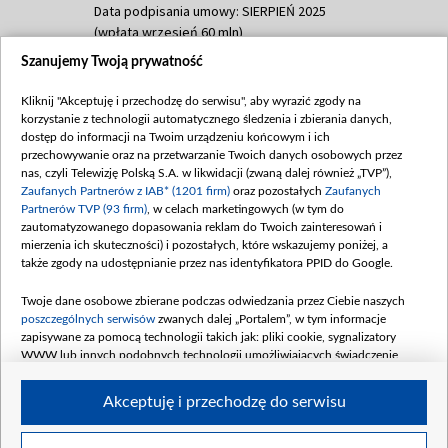
Data podpisania umowy: SIERPIEŃ 2025
(wpłata wrzesień 60 mln)
Szanujemy Twoją prywatność
Dofinansowanie 635 783 051,21 PLN
Data podpisania umowy: WRZESIEŃ 2025
Kliknij "Akceptuję i przechodzę do serwisu", aby wyrazić zgody na
(wpłata wrzesień 100 mln, październik 350
korzystanie z technologii automatycznego śledzenia i zbierania danych,
mln, listopad 265 mln)
dostęp do informacji na Twoim urządzeniu końcowym i ich
przechowywanie oraz na przetwarzanie Twoich danych osobowych przez
Dofinansowanie 48 862 000,00 PLN
nas, czyli Telewizję Polską S.A. w likwidacji (zwaną dalej również „TVP”),
Data podpisania umowy: GRUDZIEŃ 2025
Zaufanych Partnerów z IAB* (1201 firm)
oraz pozostałych
Zaufanych
(wpłata grudzień 60,548 mln)
Partnerów TVP (93 firm)
, w celach marketingowych (w tym do
zautomatyzowanego dopasowania reklam do Twoich zainteresowań i
Dofinansowanie 900 000 000,00 PLN
mierzenia ich skuteczności) i pozostałych, które wskazujemy poniżej, a
Data podpisania umowy: LUTY 2026 (wpłata
także zgody na udostępnianie przez nas identyfikatora PPID do Google.
26 lutego 80 mln, 4 marca 370 mln,
8
kwiecień 180 mln, 7 maja 180 mln, 8
Twoje dane osobowe zbierane podczas odwiedzania przez Ciebie naszych
czerwca 90 mln)
poszczególnych serwisów
zwanych dalej „Portalem”, w tym informacje
zapisywane za pomocą technologii takich jak: pliki cookie, sygnalizatory
Dofinansowanie 250 000 000,00 PLN
WWW lub innych podobnych technologii umożliwiających świadczenie
Data podpisania umowy LIPIEC 2026 (wpłata
dopasowanych i bezpiecznych usług, personalizację treści oraz reklam,
udostępnianie funkcji mediów społecznościowych oraz analizowanie ruchu
4 sierpnia 250 mln
Akceptuję i przechodzę do serwisu
w Internecie.
Twoje dane osobowe zbierane podczas odwiedzania przez Ciebie