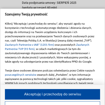
Data podpisania umowy: SIERPIEŃ 2025
(wpłata wrzesień 60 mln)
Szanujemy Twoją prywatność
Dofinansowanie 635 783 051,21 PLN
Data podpisania umowy: WRZESIEŃ 2025
Kliknij "Akceptuję i przechodzę do serwisu", aby wyrazić zgody na
(wpłata wrzesień 100 mln, październik 350
korzystanie z technologii automatycznego śledzenia i zbierania danych,
mln, listopad 265 mln)
dostęp do informacji na Twoim urządzeniu końcowym i ich
przechowywanie oraz na przetwarzanie Twoich danych osobowych przez
Dofinansowanie 48 862 000,00 PLN
nas, czyli Telewizję Polską S.A. w likwidacji (zwaną dalej również „TVP”),
Data podpisania umowy: GRUDZIEŃ 2025
Zaufanych Partnerów z IAB* (1201 firm)
oraz pozostałych
Zaufanych
(wpłata grudzień 60,548 mln)
Partnerów TVP (93 firm)
, w celach marketingowych (w tym do
zautomatyzowanego dopasowania reklam do Twoich zainteresowań i
Dofinansowanie 900 000 000,00 PLN
mierzenia ich skuteczności) i pozostałych, które wskazujemy poniżej, a
Data podpisania umowy: LUTY 2026 (wpłata
także zgody na udostępnianie przez nas identyfikatora PPID do Google.
26 lutego 80 mln, 4 marca 370 mln,
8
kwiecień 180 mln, 7 maja 180 mln, 8
Twoje dane osobowe zbierane podczas odwiedzania przez Ciebie naszych
czerwca 90 mln)
poszczególnych serwisów
zwanych dalej „Portalem”, w tym informacje
zapisywane za pomocą technologii takich jak: pliki cookie, sygnalizatory
Dofinansowanie 250 000 000,00 PLN
WWW lub innych podobnych technologii umożliwiających świadczenie
Data podpisania umowy LIPIEC 2026 (wpłata
dopasowanych i bezpiecznych usług, personalizację treści oraz reklam,
udostępnianie funkcji mediów społecznościowych oraz analizowanie ruchu
4 sierpnia 250 mln
Akceptuję i przechodzę do serwisu
w Internecie.
Twoje dane osobowe zbierane podczas odwiedzania przez Ciebie