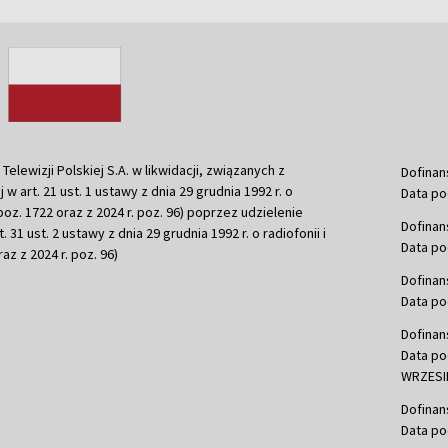
ewizji Polskiej S.A. w likwidacji, związanych z
Dofinan
j w art. 21 ust. 1 ustawy z dnia 29 grudnia 1992 r. o
Data po
r. poz. 1722 oraz z 2024 r. poz. 96) poprzez udzielenie
Dofinan
 31 ust. 2 ustawy z dnia 29 grudnia 1992 r. o radiofonii i
Data po
raz z 2024 r. poz. 96)
Dofinan
Data po
Dofinan
Data po
WRZESIE
Dofinan
Data po