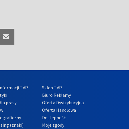
nformacji TVP
Sklep TVP
tyki
Biuro Reklamy
la prasy
Oferta Dystrybucyjna
ów
Oferta Handlowa
tograficzny
Dostępność
sing (znaki)
Moje zgody