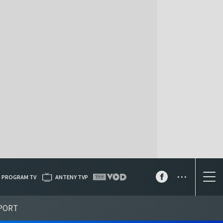
...
PROGRAM TV
ANTENY TVP
PORT