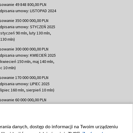
sowanie 49 848 800,00 PLN
dpisania umowy: LISTOPAD 2024
sowanie 350 000 000,00 PLN
dpisania umowy: STYCZEŃ 2025
 styczeń 90 mln, luty 130 mln,
130 mln)
sowanie 300 000 000,00 PLN
dpisania umowy: KWIECIEŃ 2025
 kwiecień 150 mln, maj 140 mln,
c 10 mln)
sowanie 170 000 000,00 PLN
dpisania umowy: LIPIEC 2025
lipiec 160 mln, sierpień 10 mln)
sowanie 60 000 000,00 PLN
dpisania umowy: SIERPIEŃ 2025
 wrzesień 60 mln)
sowanie 635 783 051,21 PLN
ierania danych, dostęp do informacji na Twoim urządzeniu
dpisania umowy: WRZESIEŃ 2025