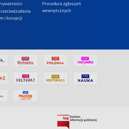
Prywatności
Procedura zgłoszeń
wewnętrznych
przeciwdziałania
m i korupcji