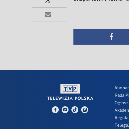
Abona
Rada 
Ogłosz
Akadem
Regula
Telega