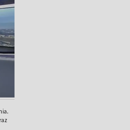
ia.
raz