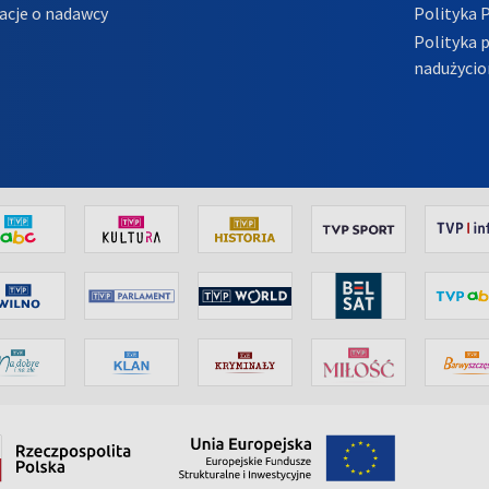
acje o nadawcy
Polityka 
Polityka 
nadużycio