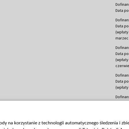
Dofinan
Data po
Dofinan
Data po
(wpłaty
marzec 
Dofinan
Data po
(wpłaty
czerwie
Dofinan
Data po
(wpłaty 
Dofinan
Data po
(wpłata
Dofinan
gody na korzystanie z technologii automatycznego śledzenia i zb
Data po