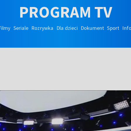
PROGRAM TV
Filmy
Seriale
Rozrywka
Dla dzieci
Dokument
Sport
Inf