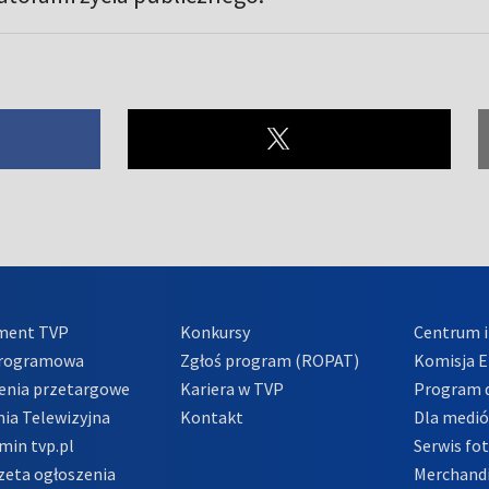
ment TVP
Konkursy
Centrum i
Programowa
Zgłoś program (ROPAT)
Komisja E
enia przetargowe
Kariera w TVP
Program d
ia Telewizyjna
Kontakt
Dla medi
min tvp.pl
Serwis fo
zeta ogłoszenia
Merchandi